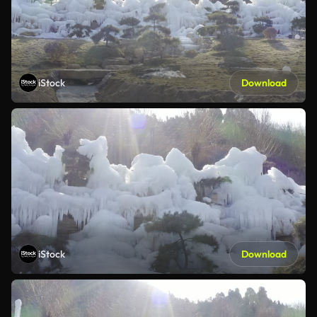
iStock
Download
iStock
Download