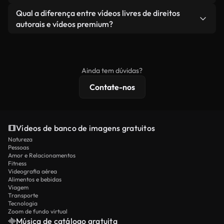
revendendo ou redistribuindo as imagens em si
Você recebe imagens limpas e prontas para usar.
Sim. Você pode cortar, recortar ou remixar nossos
Qual a diferença entre vídeos livres de direitos
como um produto independente.
vídeos livremente. Apenas certifique-se de que o
autorais e vídeos premium?
produto final esteja de acordo com nossa licença e
Os vídeos isentos de royalties incluem direitos
não seja redistribuído como conteúdo bruto de
comerciais, enquanto o conteúdo premium inclui
banco de imagens.
imagens exclusivas, resolução 4K e proteções de
Ainda tem dúvidas?
licenciamento estendidas.
Contate-nos
Vídeos de banco de imagens gratuitos
Natureza
Pessoas
Amor e Relacionamentos
Fitness
Videografia aérea
Alimentos e bebidas
Viagem
Transporte
Tecnologia
Zoom de fundo virtual
Música de catálogo gratuita