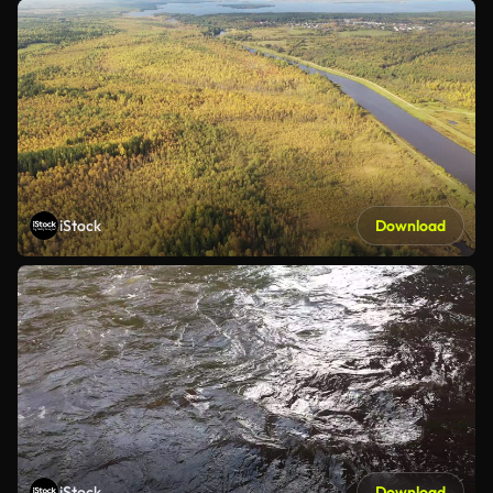
iStock
Download
iStock
Download