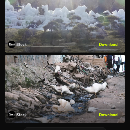
iStock
Download
iStock
Download