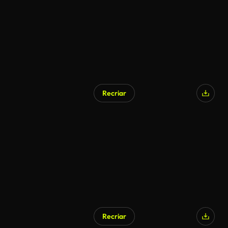
Recriar
Recriar