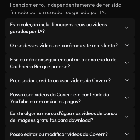
licenciamento, independentemente de ter sido
filmado por um criador ou gerado por IA.
Esta coleção inclui filmagens reais ou vídeos
gerados por IA?
Ambas. Esta é uma biblioteca híbrida composta
O uso desses vídeos deixará meu site mais lento?
por filmagens reais, feitas por humanos,
relacionadas a Cachoeira Bin, juntamente com
Não, se você selecionar nossas versões
E se eu não conseguir encontrar a cena exata de
vídeos gerados por IA. Cada vídeo é claramente
otimizadas. Oferecemos formatos leves e prontos
Cachoeira Bin que preciso?
identificado para que você sempre saiba o que
para a web, projetados para uso em segundo plano
Você pode criar um instantaneamente usando o
está usando.
— mantendo a alta qualidade, minimizando os
Preciso dar crédito ao usar vídeos do Coverr?
Coverr AI Studio. Basta descrever a cena — como
tempos de carregamento e melhorando métricas
"Cachoeira Bin ao pôr do sol" — e o Studio gerará
Não é necessário dar crédito. Todos os vídeos em
Posso usar vídeos do Coverr em conteúdo do
como LCP.
um vídeo personalizado para você em segundos,
nossa biblioteca são livres de direitos autorais e
YouTube ou em anúncios pagos?
alinhado com nossos padrões de licenciamento.
podem ser usados sem mencionar o criador —
Sim. Todas as imagens de arquivo da Coverr
Existe alguma marca d'água nos vídeos de banco
embora isso seja sempre bem-vindo.
podem ser usadas em vídeos monetizados do
de imagens gratuitos para download?
YouTube, promoções em redes sociais e anúncios
Não. Nenhum dos nossos vídeos gratuitos — sejam
de clientes — desde que você não esteja
Posso editar ou modificar vídeos do Coverr?
reais ou gerados por IA — inclui marcas d'água.