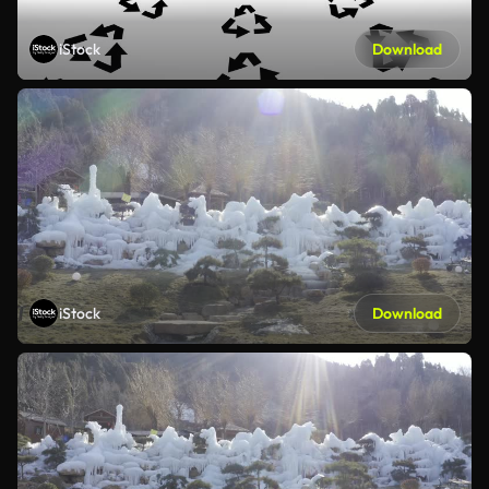
iStock
Download
iStock
Download