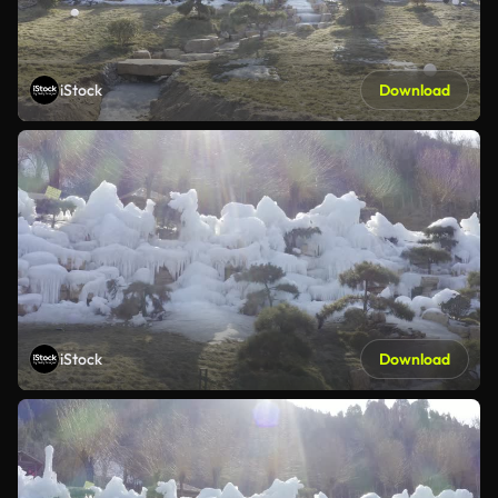
iStock
Download
iStock
Download