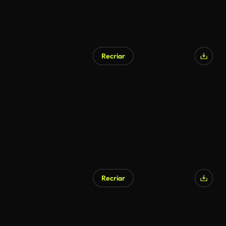
Recriar
Recriar