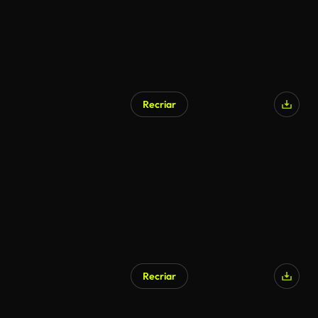
Recriar
Recriar