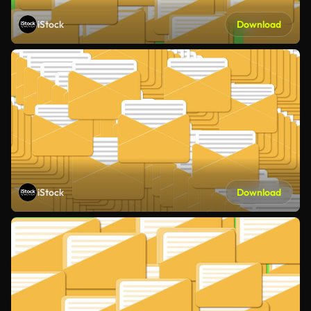
iStock
Download
iStock
Download