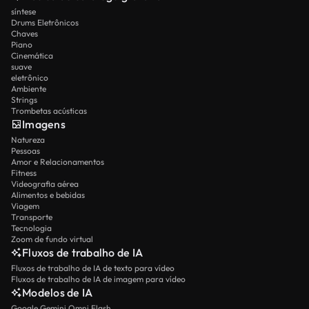
síntese
Drums Eletrônicos
Chaves
Piano
Cinemática
suave
eletrônico
Ambiente
Strings
Trombetas acústicas
Imagens
Natureza
Pessoas
Amor e Relacionamentos
Fitness
Videografia aérea
Alimentos e bebidas
Viagem
Transporte
Tecnologia
Zoom de fundo virtual
Fluxos de trabalho de IA
Fluxos de trabalho de IA de texto para vídeo
Fluxos de trabalho de IA de imagem para vídeo
Modelos de IA
Google Gemini Omni Flash