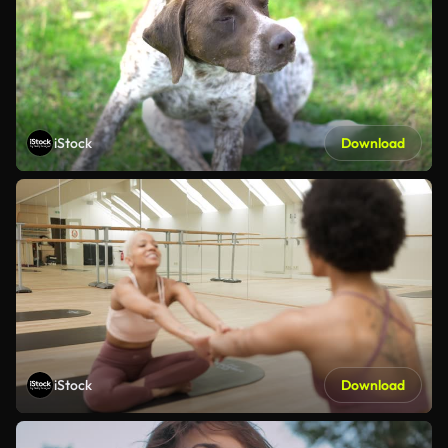
iStock
Download
iStock
Download