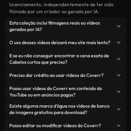
licenciamento, independentemente de ter sido
filmado por um criador ou gerado por IA.
Esta coleção inclui filmagens reais ou vídeos
gerados por IA?
Ambas. Esta é uma biblioteca híbrida composta
O uso desses vídeos deixará meu site mais lento?
por filmagens reais, feitas por humanos,
relacionadas a Cabelos curtos, juntamente com
Não, se você selecionar nossas versões
E se eu não conseguir encontrar a cena exata de
vídeos gerados por IA. Cada vídeo é claramente
otimizadas. Oferecemos formatos leves e prontos
Cabelos curtos que preciso?
identificado para que você sempre saiba o que
para a web, projetados para uso em segundo plano
Você pode criar um instantaneamente usando o
está usando.
— mantendo a alta qualidade, minimizando os
Preciso dar crédito ao usar vídeos do Coverr?
Coverr AI Studio. Basta descrever a cena — como
tempos de carregamento e melhorando métricas
"Cabelos curtos ao pôr do sol" — e o Studio gerará
Não é necessário dar crédito. Todos os vídeos em
Posso usar vídeos do Coverr em conteúdo do
como LCP.
um vídeo personalizado para você em segundos,
nossa biblioteca são livres de direitos autorais e
YouTube ou em anúncios pagos?
alinhado com nossos padrões de licenciamento.
podem ser usados sem mencionar o criador —
Sim. Todas as imagens de arquivo da Coverr
Existe alguma marca d'água nos vídeos de banco
embora isso seja sempre bem-vindo.
podem ser usadas em vídeos monetizados do
de imagens gratuitos para download?
YouTube, promoções em redes sociais e anúncios
Não. Nenhum dos nossos vídeos gratuitos — sejam
de clientes — desde que você não esteja
Posso editar ou modificar vídeos do Coverr?
reais ou gerados por IA — inclui marcas d'água.