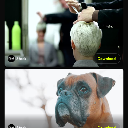
iStock
Download
iStock
Download