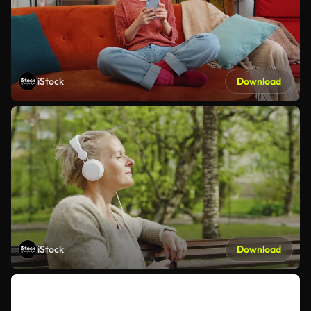
iStock
Download
iStock
Download