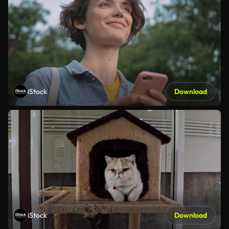
iStock
Download
iStock
Download