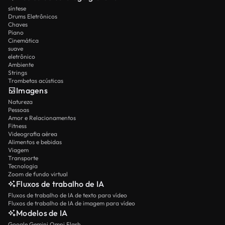
síntese
Drums Eletrônicos
Chaves
Piano
Cinemática
suave
eletrônico
Ambiente
Strings
Trombetas acústicas
Imagens
Natureza
Pessoas
Amor e Relacionamentos
Fitness
Videografia aérea
Alimentos e bebidas
Viagem
Transporte
Tecnologia
Zoom de fundo virtual
Fluxos de trabalho de IA
Fluxos de trabalho de IA de texto para vídeo
Fluxos de trabalho de IA de imagem para vídeo
Modelos de IA
Google Gemini Omni Flash