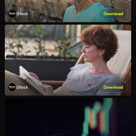
iStock
Download
iStock
Download