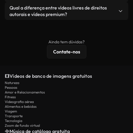
revendendo ou redistribuindo as imagens em si
Você recebe imagens limpas e prontas para usar.
Sim. Você pode cortar, recortar ou remixar nossos
Qual a diferença entre vídeos livres de direitos
como um produto independente.
vídeos livremente. Apenas certifique-se de que o
autorais e vídeos premium?
produto final esteja de acordo com nossa licença e
Os vídeos isentos de royalties incluem direitos
não seja redistribuído como conteúdo bruto de
comerciais, enquanto o conteúdo premium inclui
banco de imagens.
imagens exclusivas, resolução 4K e proteções de
Ainda tem dúvidas?
licenciamento estendidas.
Contate-nos
Vídeos de banco de imagens gratuitos
Natureza
Pessoas
Amor e Relacionamentos
Fitness
Videografia aérea
Alimentos e bebidas
Viagem
Transporte
Tecnologia
Zoom de fundo virtual
Música de catálogo gratuita