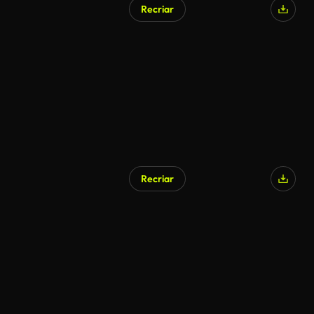
Recriar
Recriar