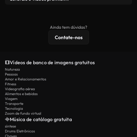
produto final esteja de acordo com nossa licença e
Os vídeos isentos de royalties incluem direitos
não seja redistribuído como conteúdo bruto de
comerciais, enquanto o conteúdo premium inclui
banco de imagens.
imagens exclusivas, resolução 4K e proteções de
Ainda tem dúvidas?
licenciamento estendidas.
Contate-nos
Vídeos de banco de imagens gratuitos
Natureza
Pessoas
Amor e Relacionamentos
Fitness
Videografia aérea
Alimentos e bebidas
Viagem
Transporte
Tecnologia
Zoom de fundo virtual
Música de catálogo gratuita
síntese
Drums Eletrônicos
Chaves