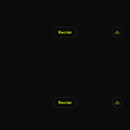
Recriar
Recriar