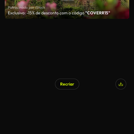
Patrocinado por iStock
Exclusivo: -15% de desconto com o código
"COVERR15"
Recriar