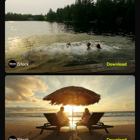
iStock
Download
iStock
Download