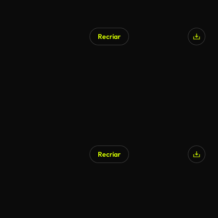
Recriar
Recriar