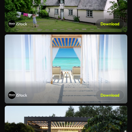
iStock
Download
iStock
Download