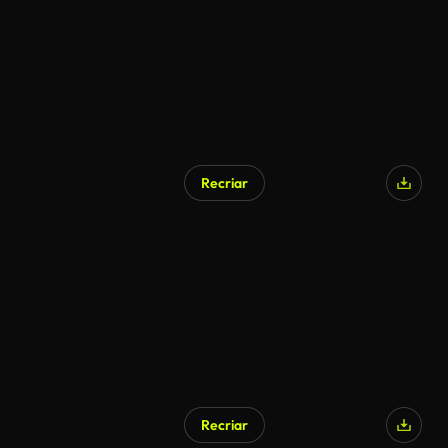
Recriar
Recriar