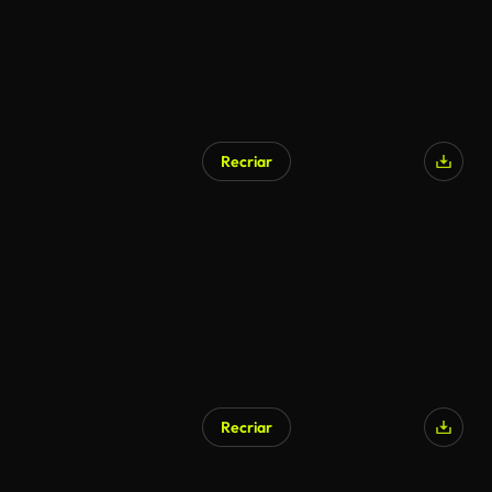
Recriar
Recriar