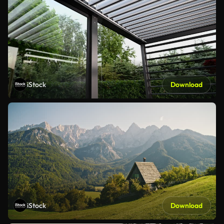
iStock
Download
iStock
Download