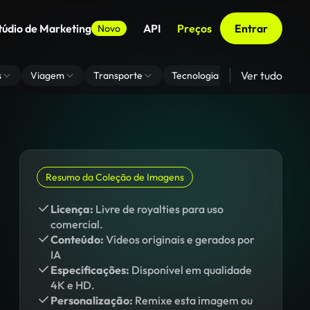
túdio de Marketing
API
Preços
Entrar
Novo
Ver tudo
s
Viagem
Transporte
Tecnologia
Zoom De Fundo
Resumo da Coleção de Imagens
Licença:
Livre de royalties para uso
comercial.
Conteúdo:
Vídeos originais e gerados por
IA
Especificações:
Disponível em qualidade
4K e HD.
Personalização:
Remixe esta imagem ou