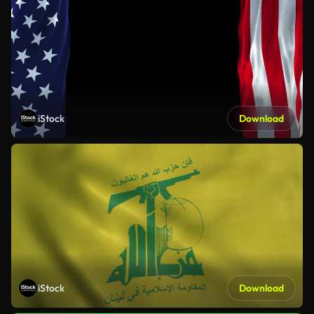
iStock
Download
iStock
Download