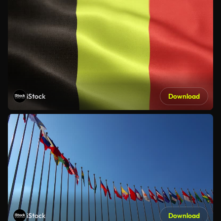
iStock
Download
iStock
Download