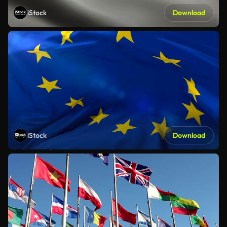
iStock
Download
iStock
Download