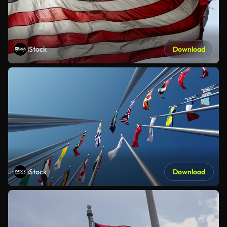
iStock
Download
iStock
Download