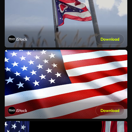
iStock
Download
iStock
Download