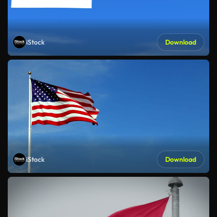
iStock
Download
iStock
Download