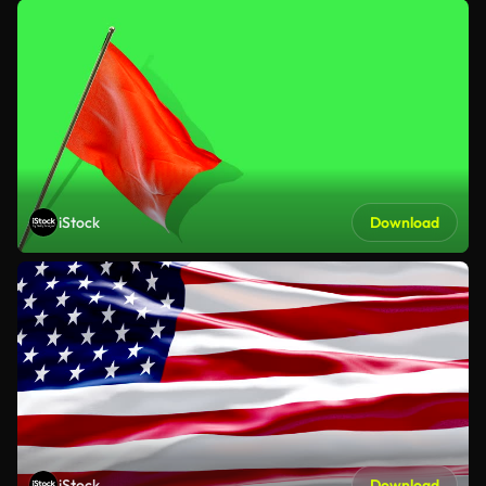
iStock
Download
iStock
Download