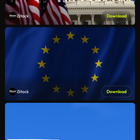
iStock
Download
iStock
Download