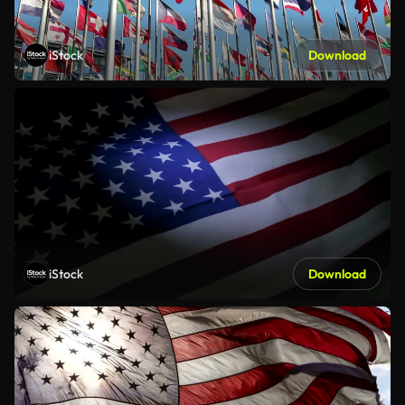
iStock
Download
iStock
Download