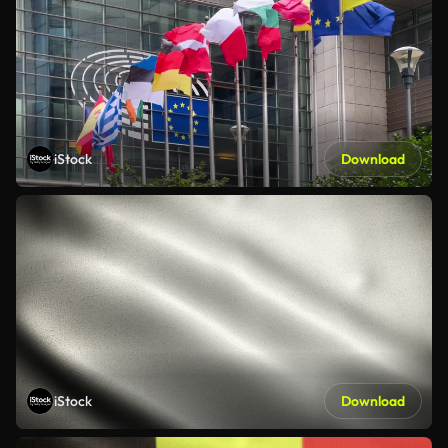
iStock
Download
iStock
Download