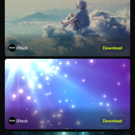
iStock
Download
iStock
Download