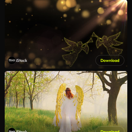
iStock
Download
iStock
Download