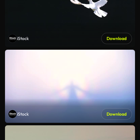
iStock
Download
iStock
Download