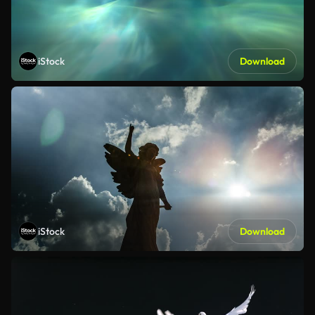
iStock
Download
iStock
Download