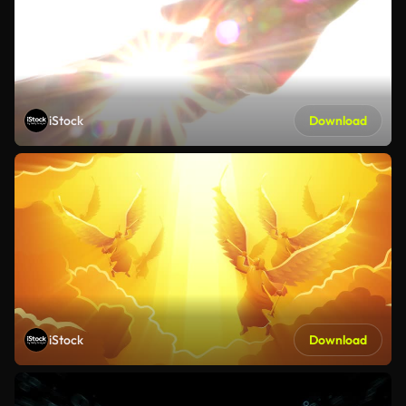
iStock
Download
iStock
Download