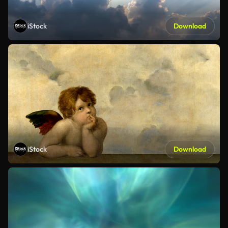
iStock
Download
iStock
Download