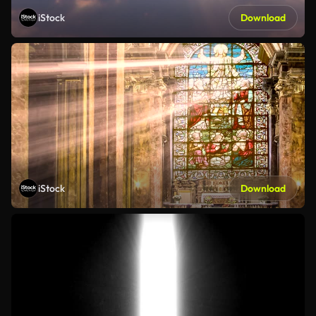
iStock
Download
iStock
Download