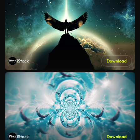
iStock
Download
iStock
Download