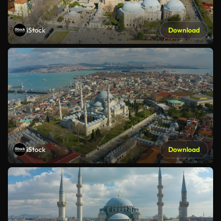
iStock
Download
iStock
Download