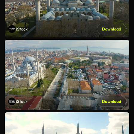
iStock
Download
iStock
Download