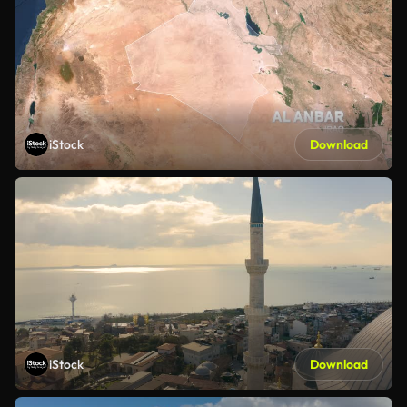
iStock
Download
iStock
Download