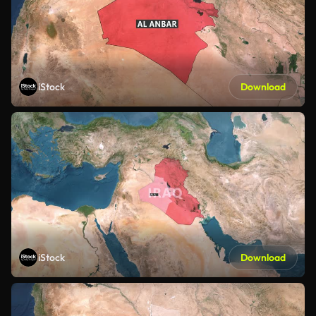
iStock
Download
iStock
Download