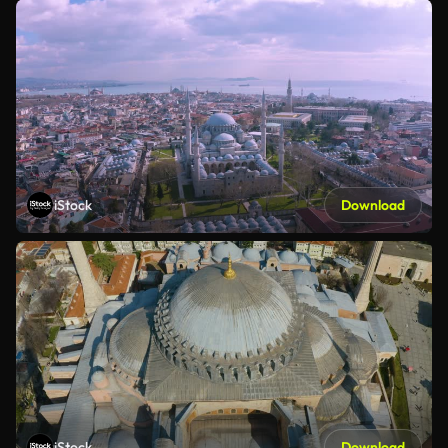
iStock
Download
iStock
Download