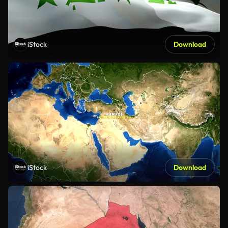
iStock
Download
iStock
Download