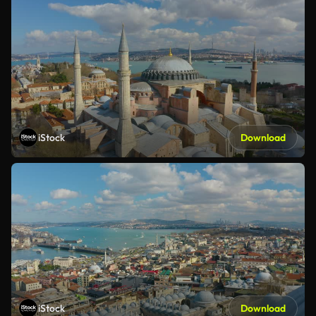
iStock
Download
iStock
Download