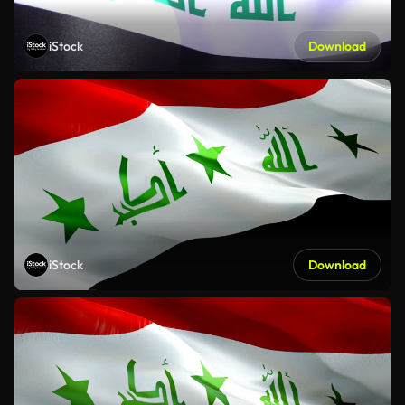
iStock
Download
iStock
Download