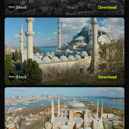
iStock
Download
iStock
Download