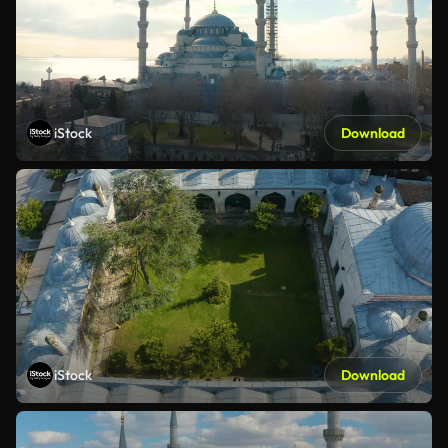
iStock
Download
iStock
Download