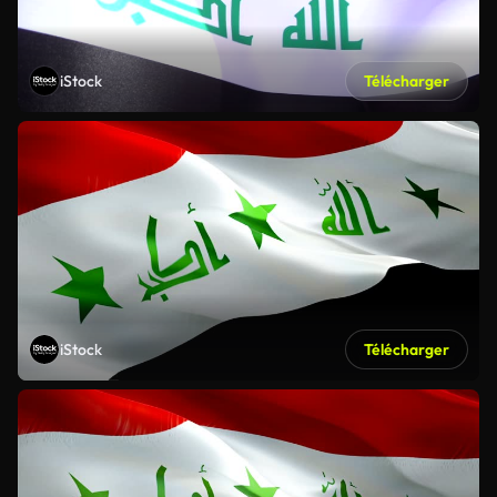
iStock
Télécharger
iStock
Télécharger