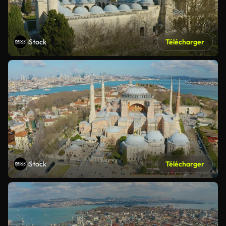
iStock
Télécharger
iStock
Télécharger