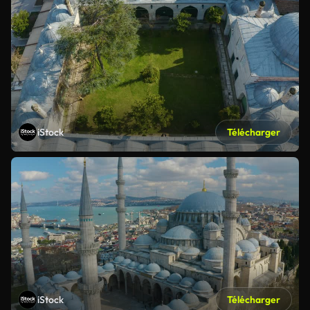
iStock
Télécharger
iStock
Télécharger