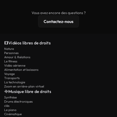
commerciaux, tandis que le contenu premium
comprend des séquences exclusives, une
Vous avez encore des questions ?
résolution 4K et des protections de licence
Contactez-nous
étendues.
Vidéos libres de droits
Nature
Personnes
Amour & Relations
Le fitness
Vidéo aérienne
Alimentation et boissons
Voyage
Transports
La technologie
Zoom en arrière-plan virtuel
Musique libre de droits
Synthèse
Drums électroniques
clés
Le piano
Cinématique