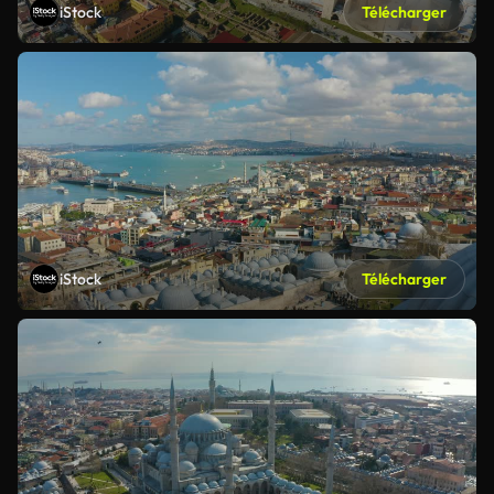
iStock
Télécharger
iStock
Télécharger