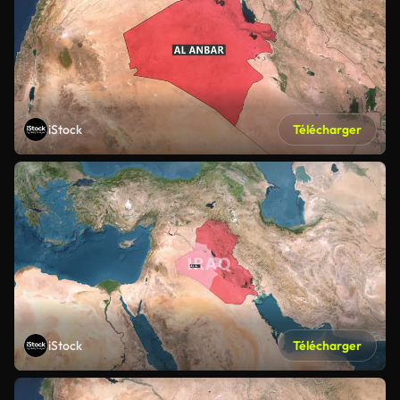
iStock
Télécharger
iStock
Télécharger