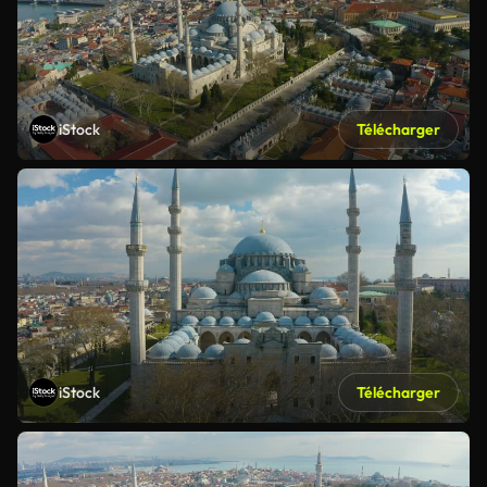
iStock
Télécharger
iStock
Télécharger