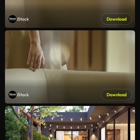
iStock
Download
iStock
Download