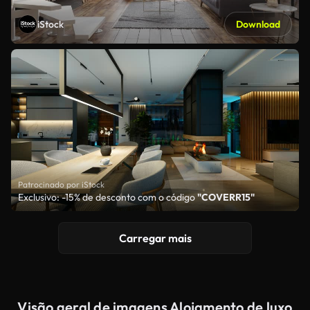
iStock
Download
Patrocinado por iStock
Exclusivo: -15% de desconto com o código
"COVERR15"
Carregar mais
Visão geral de imagens Alojamento de luxo