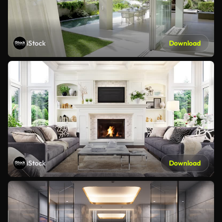
iStock
Download
iStock
Download