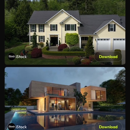
iStock
Download
iStock
Download