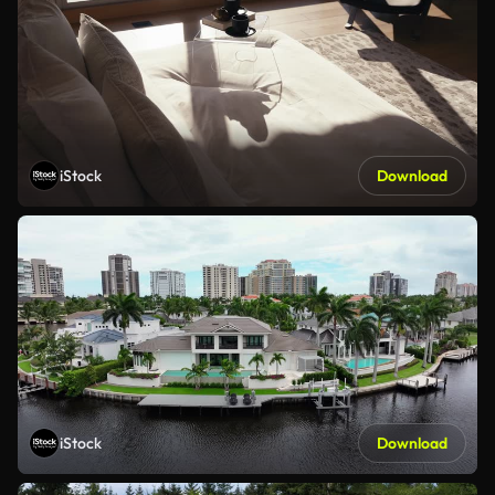
iStock
Download
iStock
Download