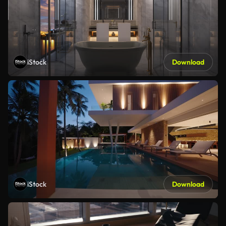
iStock
Download
iStock
Download