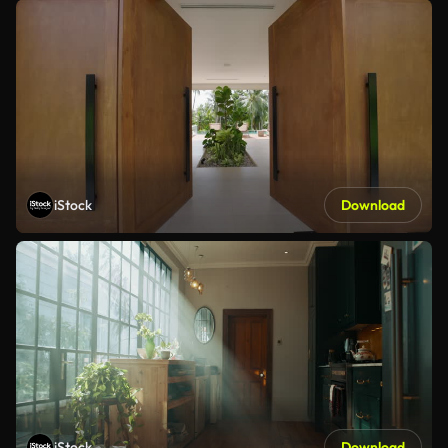
iStock
Download
iStock
Download