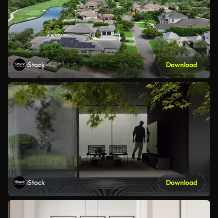
iStock
Download
iStock
Download