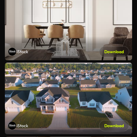
iStock
Download
iStock
Download