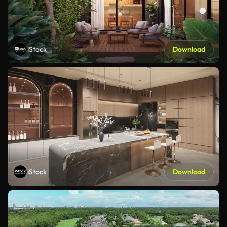
iStock
Download
iStock
Download