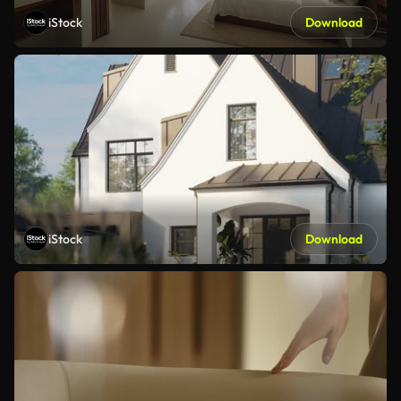
iStock
Download
iStock
Download