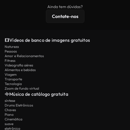
imagens exclusivas, resolução 4K e proteções de
Ainda tem dúvidas?
licenciamento estendidas.
Contate-nos
Vídeos de banco de imagens gratuitos
Natureza
Pessoas
Amor e Relacionamentos
Fitness
Videografia aérea
Alimentos e bebidas
Viagem
Transporte
Tecnologia
Zoom de fundo virtual
Música de catálogo gratuita
síntese
Drums Eletrônicos
Chaves
Piano
Cinemática
suave
eletrônico