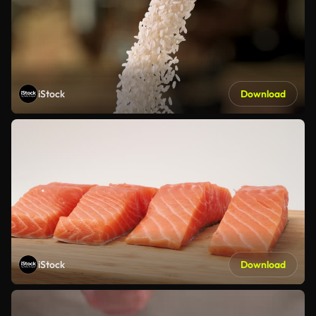
iStock
Download
iStock
Download