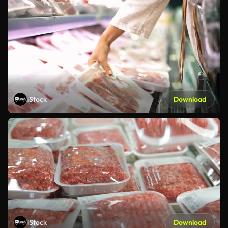
iStock
Download
iStock
Download