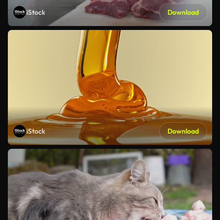
iStock
Download
iStock
Download