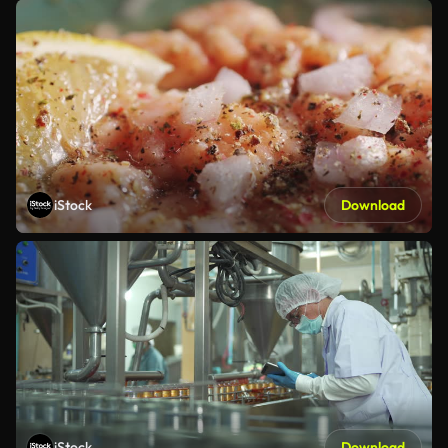
iStock
Download
iStock
Download