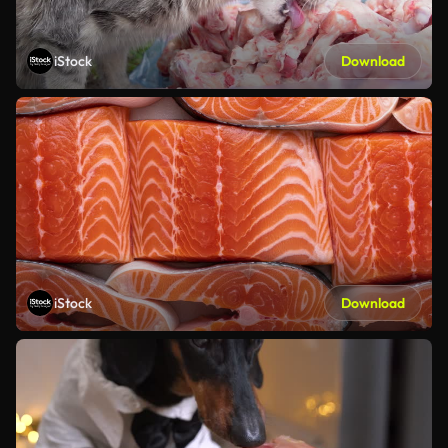
iStock
Download
iStock
Download