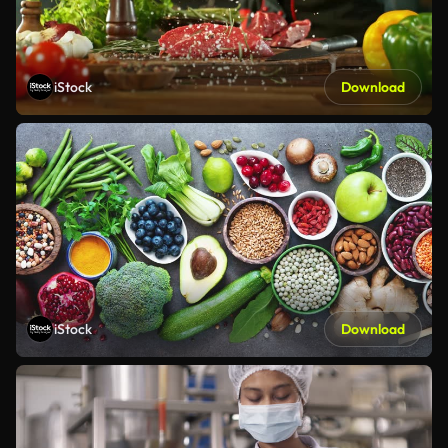
iStock
Download
iStock
Download