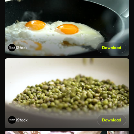
iStock
Download
iStock
Download