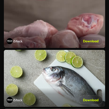
iStock
Download
iStock
Download