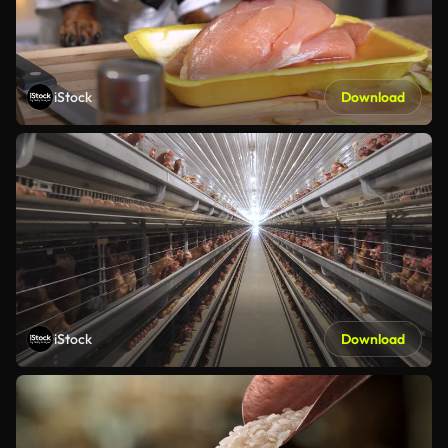
iStock
Download
iStock
Download