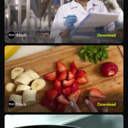
iStock
Download
iStock
Download