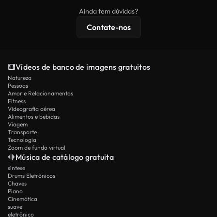
imagens exclusivas, resolução 4K e proteções de
Ainda tem dúvidas?
licenciamento estendidas.
Contate-nos
Vídeos de banco de imagens gratuitos
Natureza
Pessoas
Amor e Relacionamentos
Fitness
Videografia aérea
Alimentos e bebidas
Viagem
Transporte
Tecnologia
Zoom de fundo virtual
Música de catálogo gratuita
síntese
Drums Eletrônicos
Chaves
Piano
Cinemática
suave
eletrônico