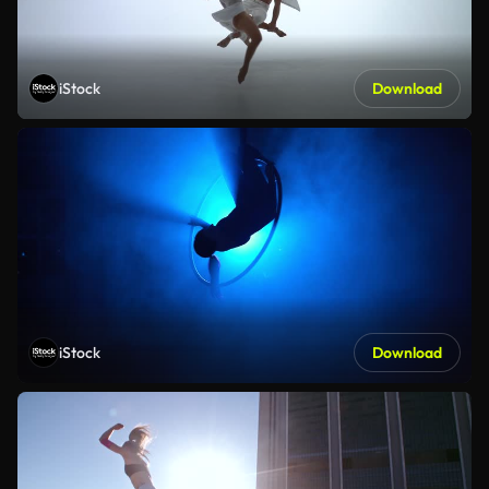
iStock
Download
iStock
Download