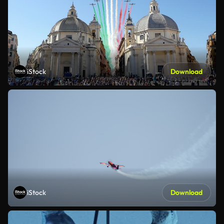
iStock
Download
iStock
Download