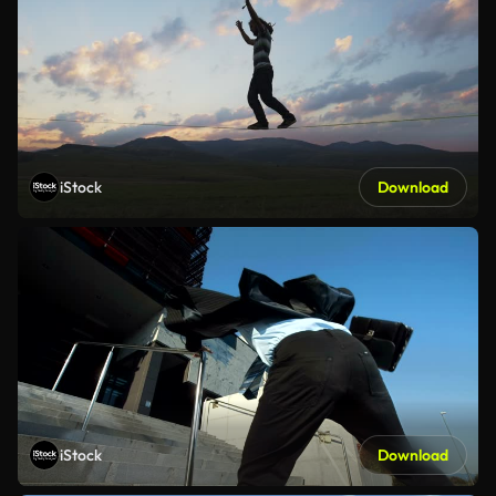
iStock
Download
iStock
Download