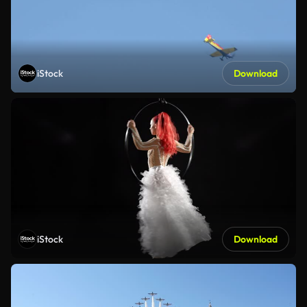
iStock
Download
iStock
Download