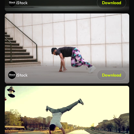
iStock
Download
iStock
Download