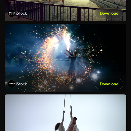
iStock
Download
iStock
Download