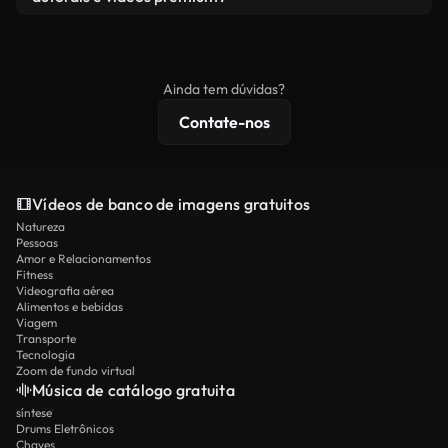
produto final esteja de acordo com nossa licença e
Os vídeos isentos de royalties incluem direitos
não seja redistribuído como conteúdo bruto de
comerciais, enquanto o conteúdo premium inclui
banco de imagens.
imagens exclusivas, resolução 4K e proteções de
Ainda tem dúvidas?
licenciamento estendidas.
Contate-nos
Vídeos de banco de imagens gratuitos
Natureza
Pessoas
Amor e Relacionamentos
Fitness
Videografia aérea
Alimentos e bebidas
Viagem
Transporte
Tecnologia
Zoom de fundo virtual
Música de catálogo gratuita
síntese
Drums Eletrônicos
Chaves