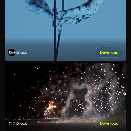
iStock
Download
iStock
Download