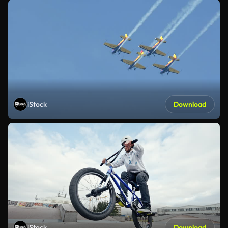
iStock
Download
iStock
Download