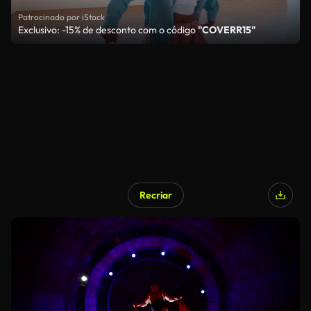
Patrocinado por iStock
Exclusivo: -15% de desconto com o código
"COVERR15"
Recriar