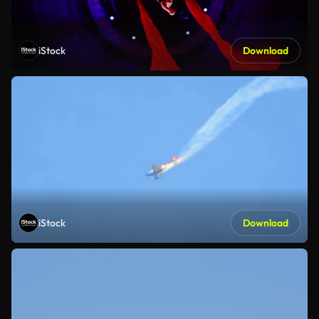
iStock
Download
iStock
Download