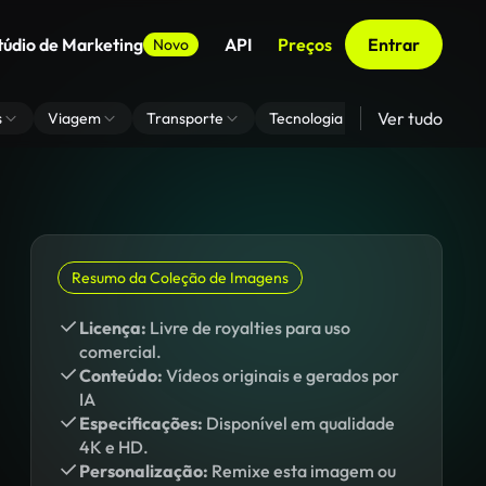
túdio de Marketing
API
Preços
Entrar
Novo
Ver tudo
s
Viagem
Transporte
Tecnologia
Zoom De Fundo
Resumo da Coleção de Imagens
Licença:
Livre de royalties para uso
comercial.
Conteúdo:
Vídeos originais e gerados por
IA
Especificações:
Disponível em qualidade
4K e HD.
Personalização:
Remixe esta imagem ou