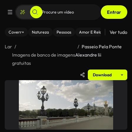
Entrar
Ver tudo
Coverr+
Natureza
Pessoas
Amor E Relacionamentos
Lar
Passeio Pela Ponte
Imagens de banco de imagens
Alexandre Iii
gratuitas
Download