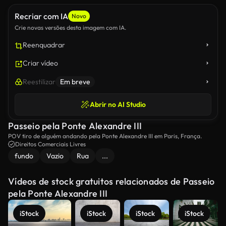
Recriar com IA
Novo
Crie novas versões desta imagem com IA.
Reenquadrar
Criar vídeo
Reestilizar
Em breve
Abrir no AI Studio
Passeio pela Ponte Alexandre III
POV tiro de alguém andando pela Ponte Alexandre III em Paris, França.
Direitos Comerciais Livres
fundo
Vazio
Rua
...
Vídeos de stock gratuitos relacionados de Passeio
pela Ponte Alexandre III
iStock
iStock
iStock
iStock