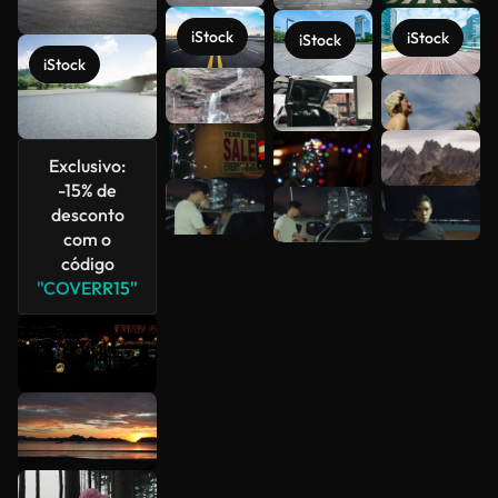
iStock
iStock
iStock
iStock
Veja mais
Exclusivo:
-15% de
desconto
com o
código
"COVERR15"