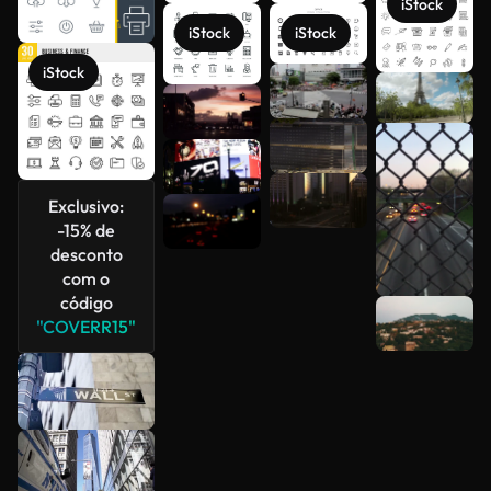
iStock
iStock
iStock
iStock
Veja mais
Exclusivo:
-15% de
desconto
com o
código
"COVERR15"