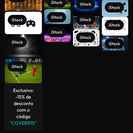
iStock
iStock
iStock
iStock
iStock
iStock
iStock
iStock
iStock
iStock
iStock
Veja mais
iStock
Exclusivo:
-15% de
desconto
com o
código
"COVERR15"