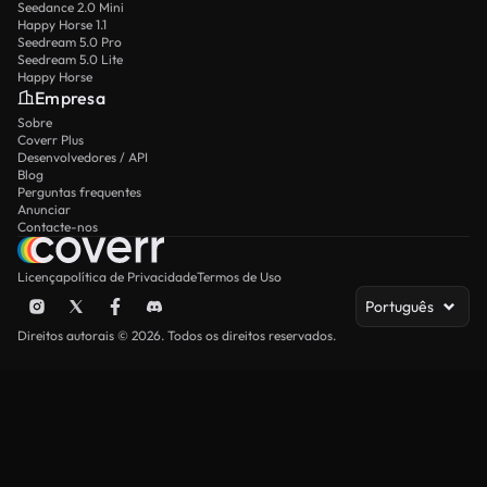
Seedance 2.0 Mini
Happy Horse 1.1
Seedream 5.0 Pro
Seedream 5.0 Lite
Happy Horse
Empresa
Sobre
Coverr Plus
Desenvolvedores / API
Blog
Perguntas frequentes
Anunciar
Contacte-nos
Licença
política de Privacidade
Termos de Uso
Português
Direitos autorais © 2026. Todos os direitos reservados.