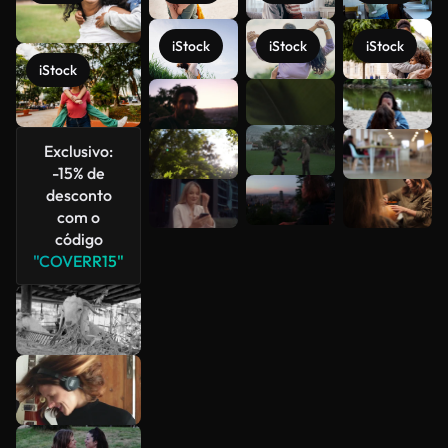
iStock
iStock
iStock
iStock
Veja mais
Exclusivo:
-15% de
desconto
com o
código
"COVERR15"