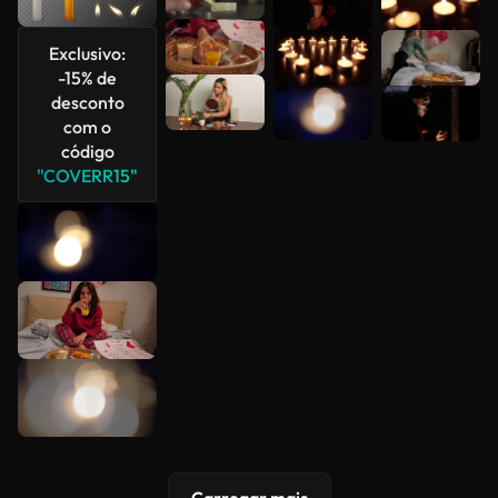
Veja mais
Exclusivo:
-15% de
desconto
com o
código
"COVERR15"
Carregar mais