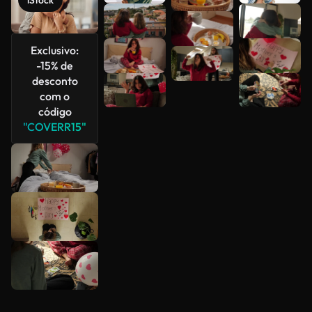
iStock
Veja mais
Exclusivo:
-15% de
desconto
com o
código
"COVERR15"