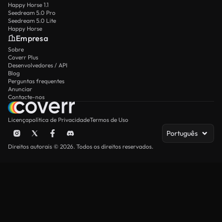
Happy Horse 1.1
Seedream 5.0 Pro
Seedream 5.0 Lite
Happy Horse
Empresa
Sobre
Coverr Plus
Desenvolvedores / API
Blog
Perguntas frequentes
Anunciar
Contacte-nos
Licença
política de Privacidade
Termos de Uso
Português
Direitos autorais © 2026. Todos os direitos reservados.