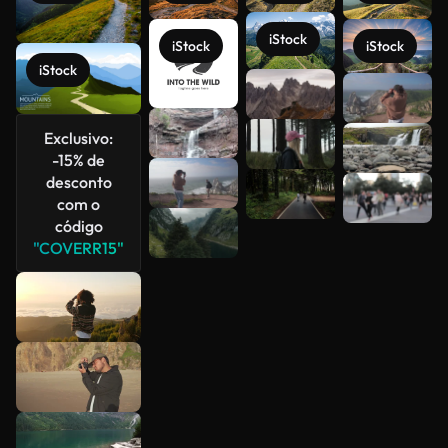
iStock
iStock
iStock
iStock
Veja mais
Exclusivo:
-15% de
desconto
com o
código
"COVERR15"