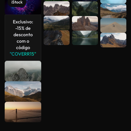
iStock
Veja mais
Exclusivo:
-15% de
desconto
com o
código
"COVERR15"