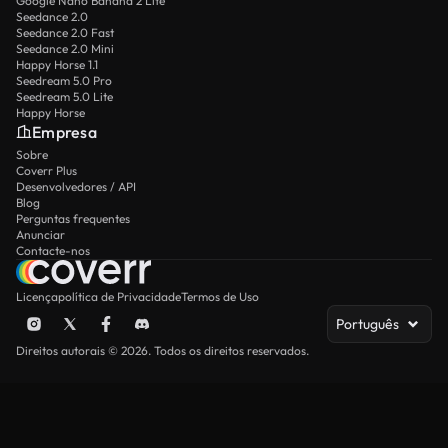
Google Nano Banana 2 Lite
Seedance 2.0
Seedance 2.0 Fast
Seedance 2.0 Mini
Happy Horse 1.1
Seedream 5.0 Pro
Seedream 5.0 Lite
Happy Horse
Empresa
Sobre
Coverr Plus
Desenvolvedores / API
Blog
Perguntas frequentes
Anunciar
Contacte-nos
Licença
política de Privacidade
Termos de Uso
Português
Direitos autorais © 2026. Todos os direitos reservados.