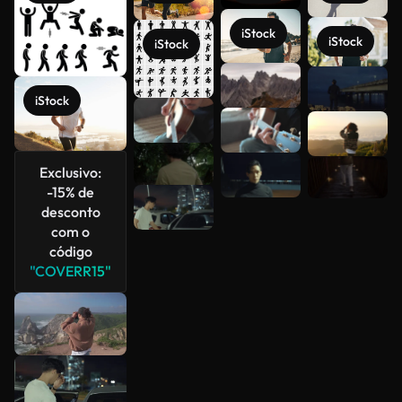
iStock
iStock
iStock
Veja mais
iStock
Exclusivo:
-15% de
desconto
com o
código
"COVERR15"