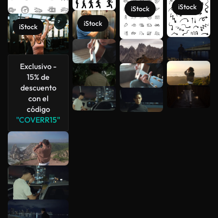
iStock
iStock
iStock
iStock
Ver más
Exclusivo -
15% de
descuento
con el
código
"COVERR15"