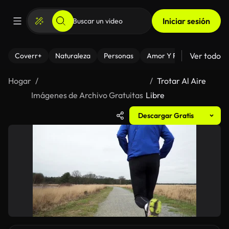
Iniciar sesión
Ver todo
Coverr+
Naturaleza
Personas
Amor Y Relaciones
El
Hogar
Trotar Al Aire
Imágenes de Archivo Gratuitas
Libre
Descargar Gratis