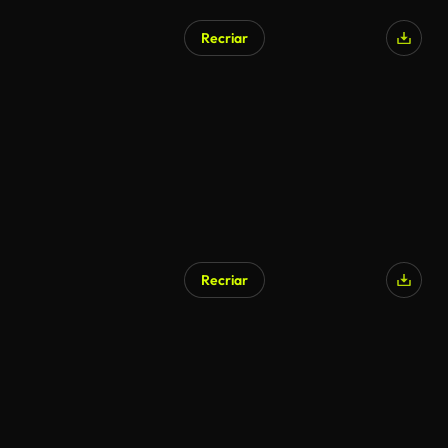
Recriar
Recriar