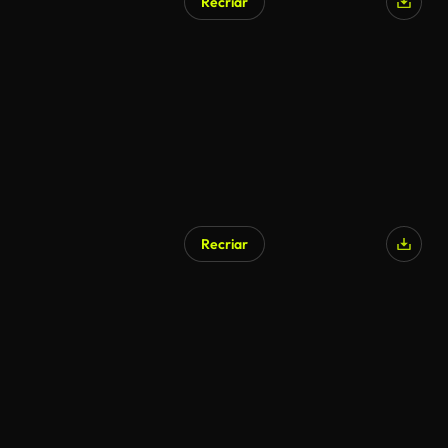
Recriar
Recriar