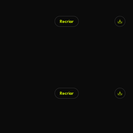
Recriar
Recriar