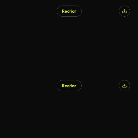
Recriar
Recriar