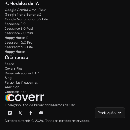
Modelos de IA
Google Gemini Omni Flash
Google Nano Banana 2
Google Nano Banana 2 Lite
Seedance 2.0
Seedance 2.0 Fast
Seedance 2.0 Mini
Happy Horse 1.1
Seedream 5.0 Pro
Seedream 5.0 Lite
Happy Horse
Empresa
Sobre
Coverr Plus
Desenvolvedores / API
Blog
Perguntas frequentes
Anunciar
Contacte-nos
Licença
política de Privacidade
Termos de Uso
Português
Direitos autorais © 2026. Todos os direitos reservados.