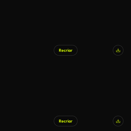
Recriar
Recriar