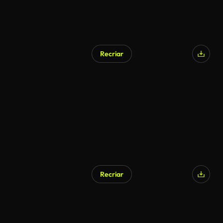
Recriar
Recriar