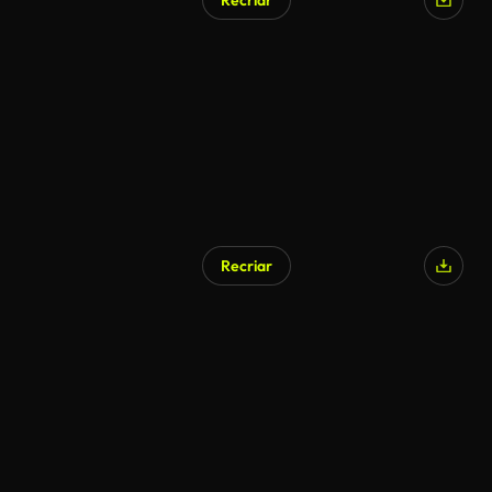
Recriar
Recriar