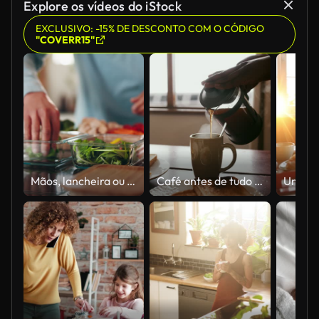
Explore os vídeos do iStock
EXCLUSIVO: -15% DE DESCONTO COM O CÓDIGO
"COVERR15"
Mãos, lancheira ou embalagem de alimentos para cozinhar salada, preparação de refeições ou nutrição vegana na cozinha. Legumes saudáveis, casa ou recipiente para armazenamento, ingredientes naturais ou pessoa com close-up de dieta orgânica
Café antes de tudo o resto