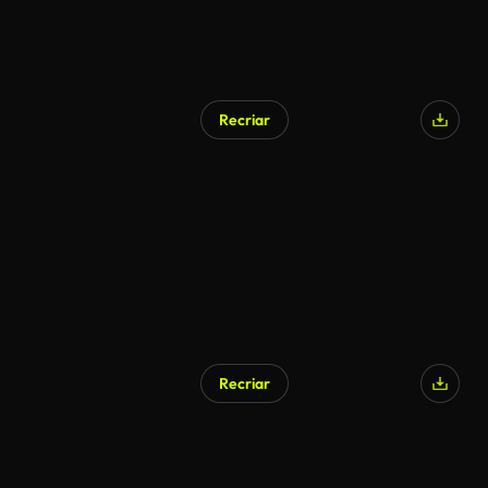
Recriar
Recriar