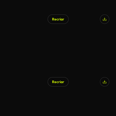
Recriar
Recriar