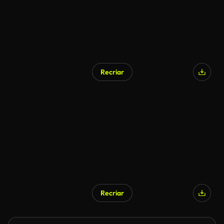
Recriar
Recriar