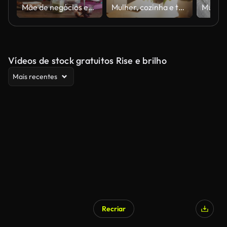
Mãe de negócios embalando lancheira para filha para a escola. Mulher multitarefa fala ao telefone e prepara a filha para a escola
Mulher, cozinha e tomar café pela manhã ou relaxar para o café da manhã ou pensar em casa. Pessoa do sexo feminino com caneca ou xícara de chá e apreciando bebida, café com leite ou cappuccino pela janela para o sol em casa
Vídeos de stock gratuitos Rise e brilho
Mais recentes
Recriar