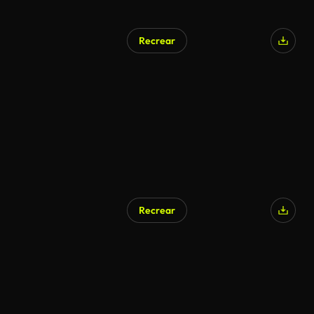
Recrear
Recrear