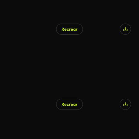
Recrear
Recrear