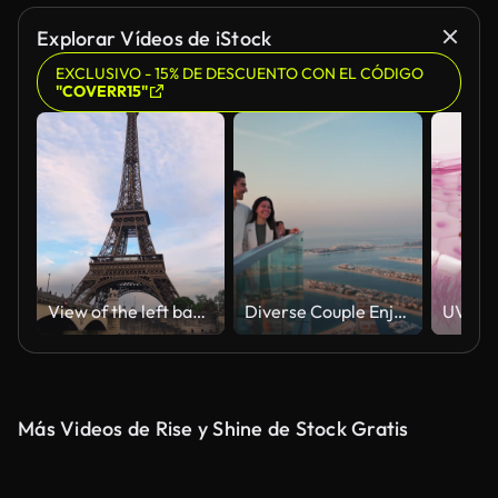
Explorar Vídeos de iStock
EXCLUSIVO - 15% DE DESCUENTO CON EL CÓDIGO
"COVERR15"
View of the left bank of the Seine River, the Eiffel Tower, boats sailing on the river, the Quai Jacques-Chirac embankment and Pont d'Iena, Jena Bridge spanning the River Seine of Paris, France.
Diverse Couple Enjoying Sunset Views from High Rise Sky Deck Overlooking Palm Jumeirah
Más Videos de Rise y Shine de Stock Gratis