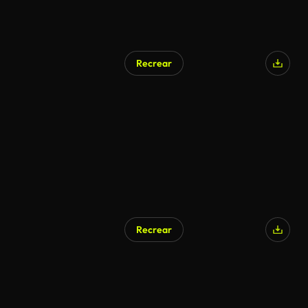
Recrear
Recrear