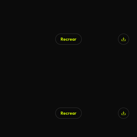
Recrear
Recrear