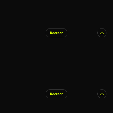
Recrear
Recrear