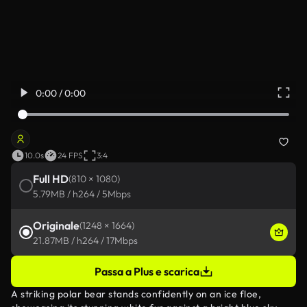
0:00 / 0:00
10.0s
24 FPS
3:4
Full HD
(810 × 1080)
5.79MB / h264 / 5Mbps
Originale
(1248 × 1664)
21.87MB / h264 / 17Mbps
Passa a Plus e scarica
A striking polar bear stands confidently on an ice floe,