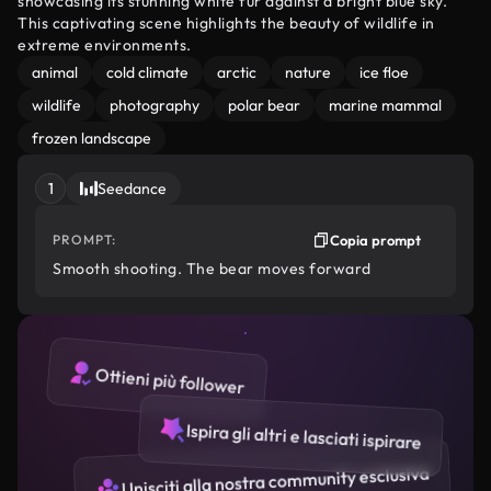
showcasing its stunning white fur against a bright blue sky.
This captivating scene highlights the beauty of wildlife in
extreme environments.
animal
cold climate
arctic
nature
ice floe
wildlife
photography
polar bear
marine mammal
frozen landscape
1
Seedance
PROMPT:
Copia prompt
Smooth shooting. The bear moves forward
Ottieni più follower
Ispira gli altri e lasciati ispirare
Unisciti alla nostra community esclusiva