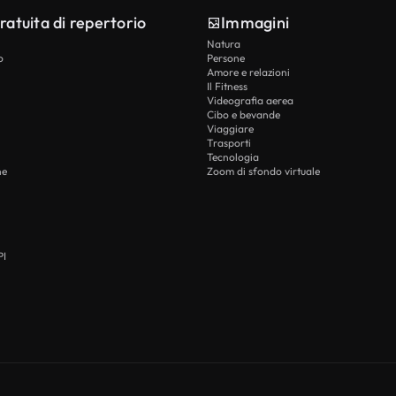
ratuita di repertorio
Immagini
Natura
o
Persone
Amore e relazioni
Il Fitness
Videografia aerea
Cibo e bevande
Viaggiare
Trasporti
Tecnologia
he
Zoom di sfondo virtuale
PI