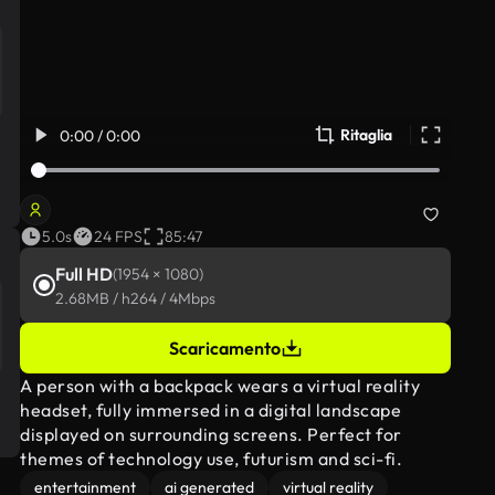
Ritaglia
0:00 / 0:00
d
5.0s
24 FPS
85:47
Full HD
(1954 × 1080)
2.68MB / h264 / 4Mbps
Scaricamento
A person with a backpack wears a virtual reality
headset, fully immersed in a digital landscape
displayed on surrounding screens. Perfect for
themes of technology use, futurism and sci-fi.
entertainment
ai generated
virtual reality