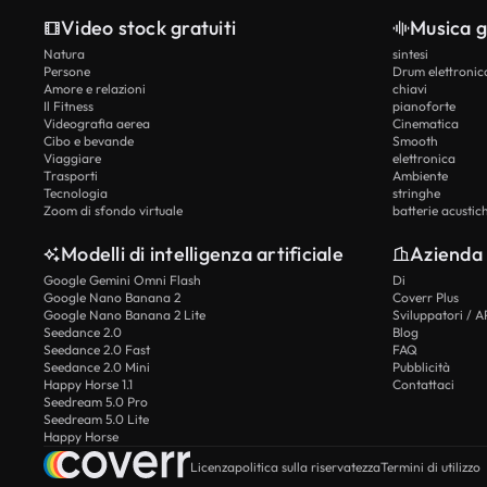
Video stock gratuiti
Musica g
Natura
sintesi
Persone
Drum elettronic
Amore e relazioni
chiavi
Il Fitness
pianoforte
Videografia aerea
Cinematica
Cibo e bevande
Smooth
Viaggiare
elettronica
Trasporti
Ambiente
Tecnologia
stringhe
Zoom di sfondo virtuale
batterie acustic
Modelli di intelligenza artificiale
Azienda
Google Gemini Omni Flash
Di
Google Nano Banana 2
Coverr Plus
Google Nano Banana 2 Lite
Sviluppatori / A
Seedance 2.0
Blog
Seedance 2.0 Fast
FAQ
Seedance 2.0 Mini
Pubblicità
Happy Horse 1.1
Contattaci
Seedream 5.0 Pro
Seedream 5.0 Lite
Happy Horse
Licenza
politica sulla riservatezza
Termini di utilizzo