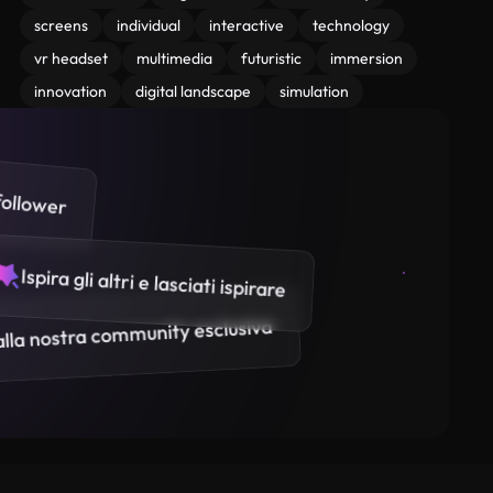
screens
individual
interactive
technology
vr headset
multimedia
futuristic
immersion
innovation
digital landscape
simulation
follower
Ispira gli altri e lasciati ispirare
 alla nostra community esclusiva