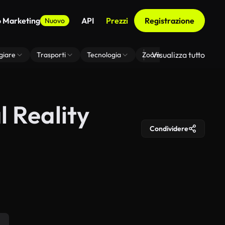
o Marketing
API
Prezzi
Registrazione
Nuovo
Visualizza tutto
giare
Trasporti
Tecnologia
Zoom Di Sfondo Virtuale
l Reality
Condividere