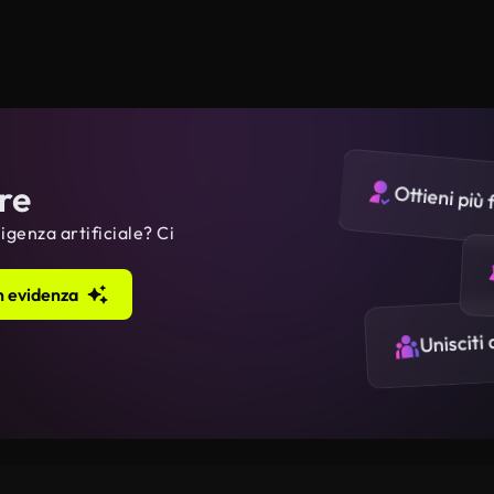
ire
Ottieni più 
ligenza artificiale? Ci
in evidenza
Unisciti