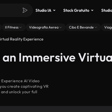
Studio IA
Stock Gratuito
Studi
Il Fitness
Videografia Aerea
Cibo E Bevande
Viag
rtual Reality Experience
 an Immersive Virtua
y Experience AI Video
s you create captivating VR
 and unlock your full