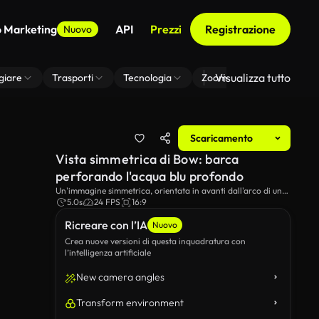
o Marketing
API
Prezzi
Registrazione
Nuovo
Visualizza tutto
giare
Trasporti
Tecnologia
Zoom Di Sfondo Virtuale
Scaricamento
Vista simmetrica di Bow: barca
perforando l'acqua blu profondo
Un'immagine simmetrica, orientata in avanti dall'arco di una
barca che mostra il ponte, il rigging e la forestaia che si
5.0s
24 FPS
16:9
ritirano in acque calme e profonde; un'immagine marina
Ricreare con l’IA
minimalista e moody perfetta per viaggiare, la solitudine,
Nuovo
l'avventura o progetti a tema oceano.
Crea nuove versioni di questa inquadratura con
l’intelligenza artificiale
New camera angles
Transform environment