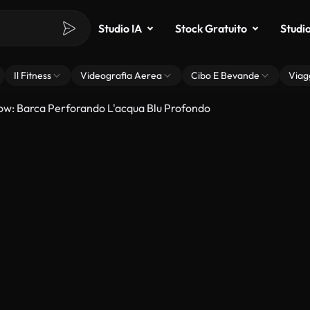
Studio IA
Stock Gratuito
Studi
Il Fitness
Videografia Aerea
Cibo E Bevande
Viag
ow: Barca Perforando L'acqua Blu Profondo