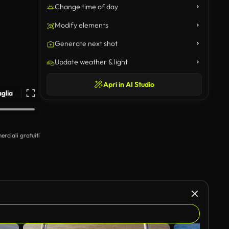
Change time of day
Modify elements
Generate next shot
Update weather & light
Apri in AI Studio
aglia
erciali gratuiti