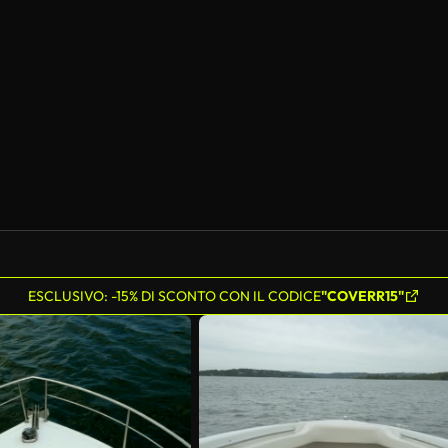
ESCLUSIVO: -15% DI SCONTO CON IL CODICE
"COVERR15"