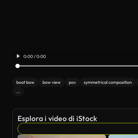
0:00 / 0:00
boat bow
bow view
pov
symmetrical composition
...
Esplora i video di iStock