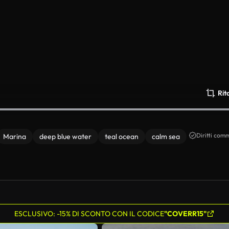
Rit
Diritti comm
Marina
deep blue water
teal ocean
calm sea
ESCLUSIVO: -15% DI SCONTO CON IL CODICE
"COVERR15"