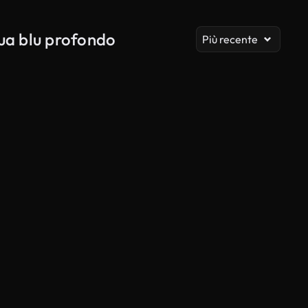
Vis
qua blu profondo
Più recente