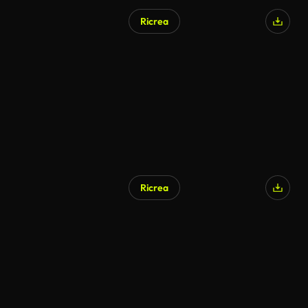
Ricrea
Generato da IA
Ricrea
Generato da IA