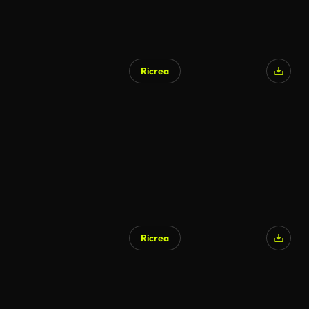
Ricrea
Generato da IA
Ricrea
Generato da IA