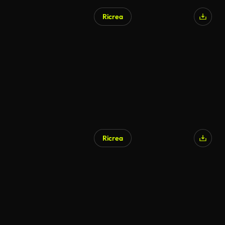
Ricrea
Generato da IA
Ricrea
Generato da IA