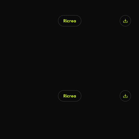
Ricrea
Generato da IA
Ricrea
Generato da IA