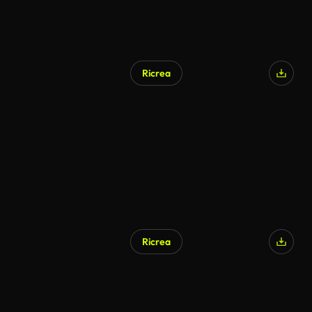
Ricrea
Generato da IA
Ricrea
Generato da IA