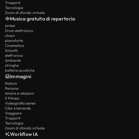
Trasporti
Tecnologia
Zoom di sfondo virtuale
Musica gratuita di repertorio
sintesi
Drum elettronico
chiavi
pianoforte
Cinematica
Smooth
elettronica
Ambiente
stringhe
batterie acustiche
Immagini
Natura
Persone
Amore e relazioni
Il Fitness
Videografia aerea
Cibo e bevande
Viaggiare
Trasporti
Tecnologia
Zoom di sfondo virtuale
Workflow IA