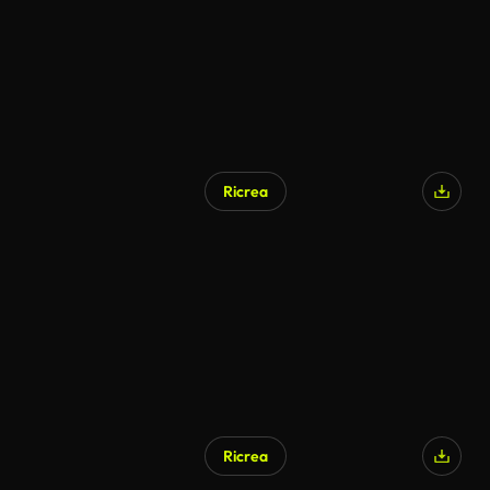
Ricrea
Generato da IA
Ricrea