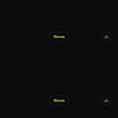
Ricrea
Generato da IA
Ricrea
Generato da IA