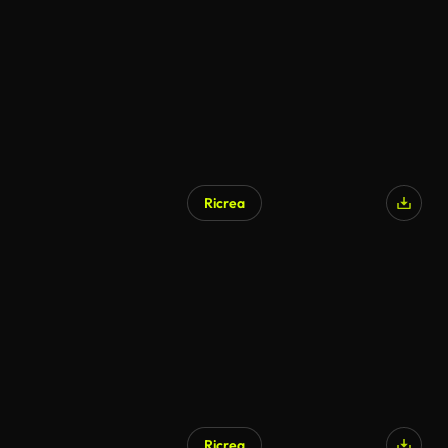
Ricrea
Generato da IA
Ricrea