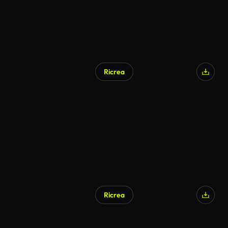
Ricrea
Generato da IA
Ricrea
Generato da IA