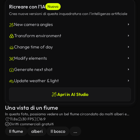
Ricreare con l’IA
Nuovo
Crea nuove versioni di questa inquadratura con l’intelligenza artificiale
New camera angles
Transform environment
Change time of day
Modify elements
Generate next shot
Update weather & light
Apri in AI Studio
Una vista di un fiume
In questa foto, possiamo vedere un bel fiume circondato da molti alberi e
piante.
11.8s
30 FPS
16:9
Diritti commerciali gratuiti
Il fiume
alberi
Il bosco
...