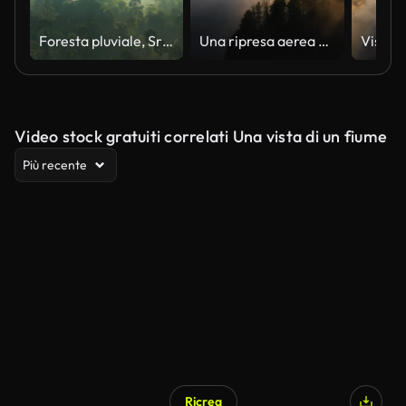
Foresta pluviale, Sri Lanka
Una ripresa aerea di un maestoso tramonto su un fiume che attraversa una pineta
Video stock gratuiti correlati Una vista di un fiume
Più recente
Ricrea