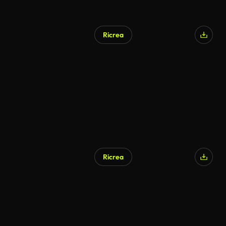
Ricrea
Generato da IA
Ricrea
Generato da IA