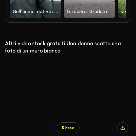
Bell'uomo maturo sorridente mentre fotografa all'aperto
Gli operai stradali in indumenti protettivi stanno riparando la superficie asfaltata delle strade con asfalto caldo, primo piano sui piedi dei lavoratori, rallentatore
Altri video stock gratuiti Una donna scatta una
foto di un muro bianco
Ricrea