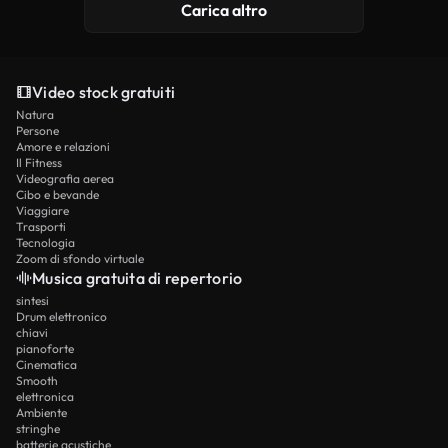
Carica altro
Video stock gratuiti
Natura
Persone
Amore e relazioni
Il Fitness
Videografia aerea
Cibo e bevande
Viaggiare
Trasporti
Tecnologia
Zoom di sfondo virtuale
Musica gratuita di repertorio
sintesi
Drum elettronico
chiavi
pianoforte
Cinematica
Smooth
elettronica
Ambiente
stringhe
batterie acustiche