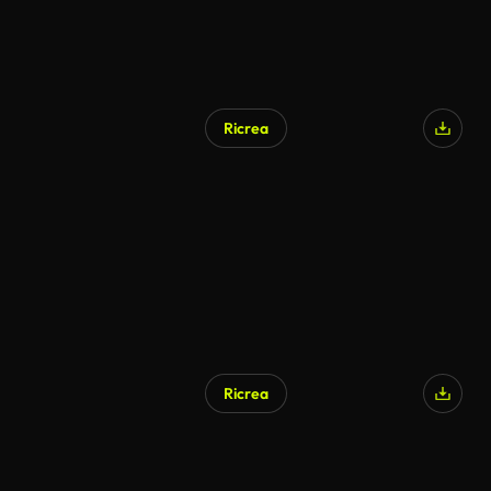
Ricrea
Ricrea