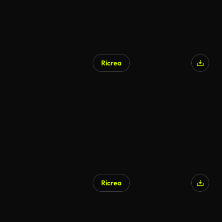
Ricrea
Ricrea