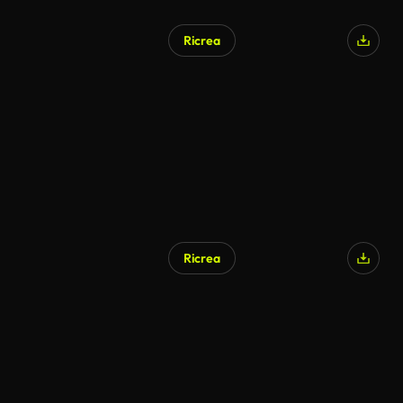
Ricrea
Generato da IA
Ricrea
Generato da IA