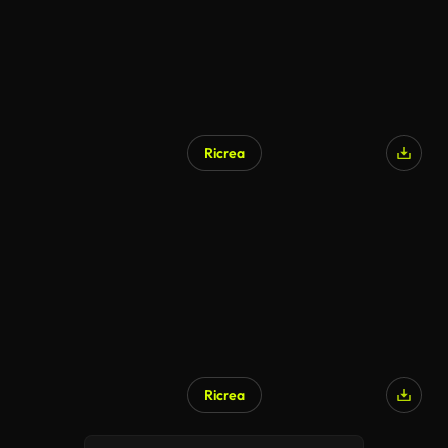
Ricrea
Ricrea