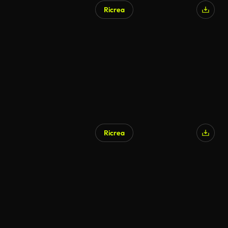
Ricrea
Ricrea