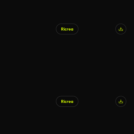
Ricrea
Ricrea