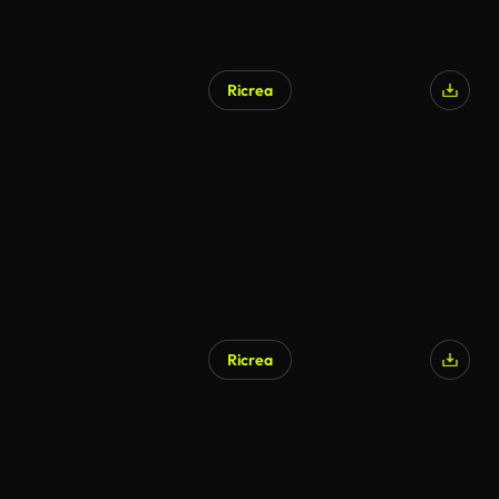
Ricrea
Ricrea