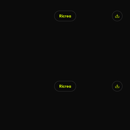
Ricrea
Generato da IA
Ricrea