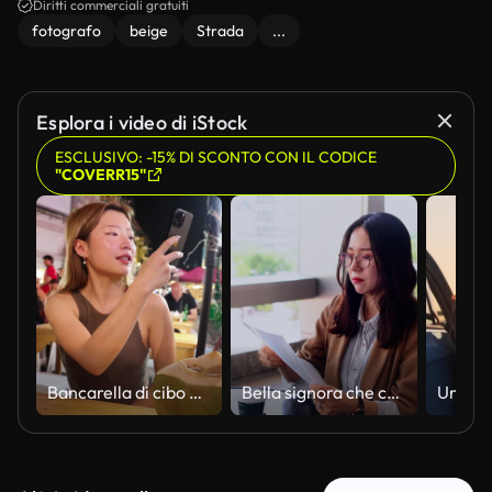
Diritti commerciali gratuiti
fotografo
beige
Strada
...
Esplora i video di iStock
ESCLUSIVO: -15% DI SCONTO CON IL CODICE
"COVERR15"
Bancarella di cibo di strada
Bella signora che controlla documenti al caffè