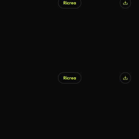
Ricrea
Ricrea