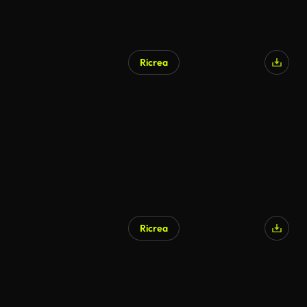
Ricrea
Ricrea