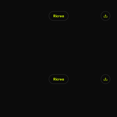
Ricrea
Ricrea