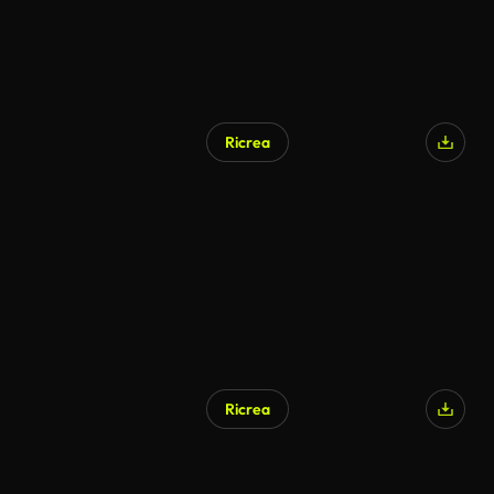
Ricrea
Ricrea
Generato da IA