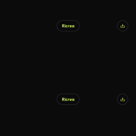
Ricrea
Ricrea