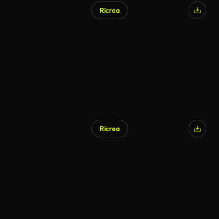
Ricrea
Generato da IA
Ricrea
Generato da IA