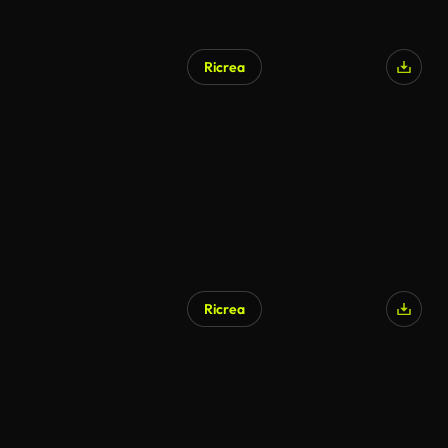
Ricrea
Ricrea
Generato da IA