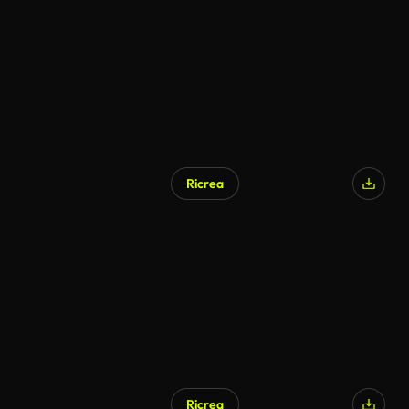
Ricrea
Generato da IA
Ricrea