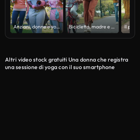
Anziani, donne e yoga all'aperto con camminata per la conversazione, la discussione e il supporto o il riflesso dell'obiettivo. Anziani, amici e comunicazione al parco per pilates, allenamento o esercizio per il fitness o il benessere
Bicicletta, madre e bambino imparano ad andare in bicicletta all'aperto nel parco naturale con casco di sicurezza. Donna di famiglia nera che aiuta, spinge e insegna alle ragazze lo sport ciclistico per il tempo, lo sviluppo e l'equilibrio sulla strada
Altri video stock gratuiti Una donna che registra
una sessione di yoga con il suo smartphone