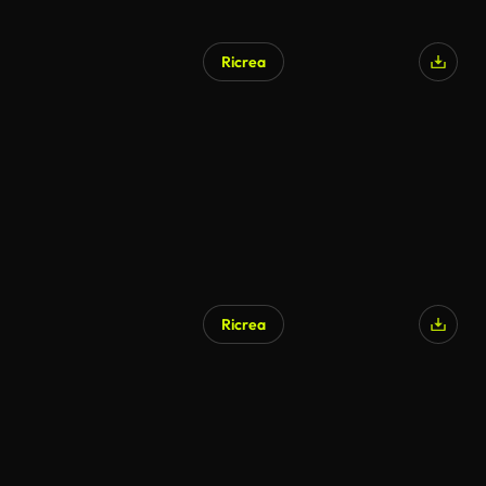
Ricrea
Ricrea
Generato da IA