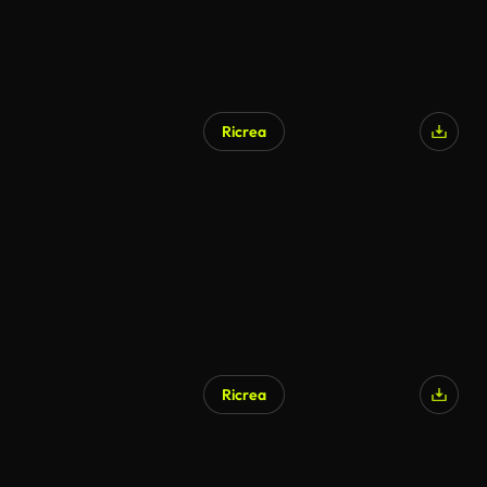
Ricrea
Ricrea