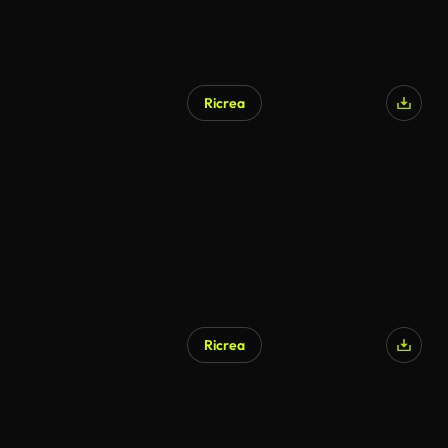
Ricrea
Ricrea
Generato da IA