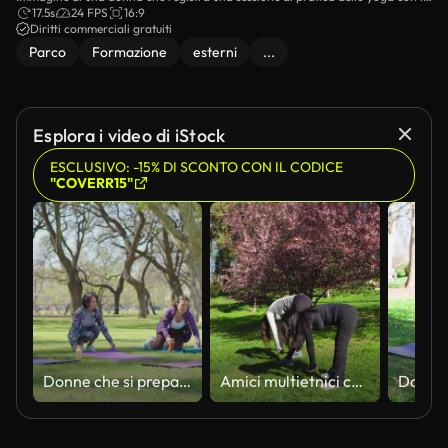
suo smartphone.
17.5s
24 FPS
16:9
Diritti commerciali gratuiti
Parco
Formazione
esterni
...
Esplora i video di iStock
ESCLUSIVO: -15% DI SCONTO CON IL CODICE
"COVERR15"
Donne che si preparano per la lezione di yoga sul prato verde nel parco
Amici multietnici che godono di stili di vita sani e benessere nella natura