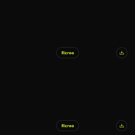
Ricrea
Ricrea