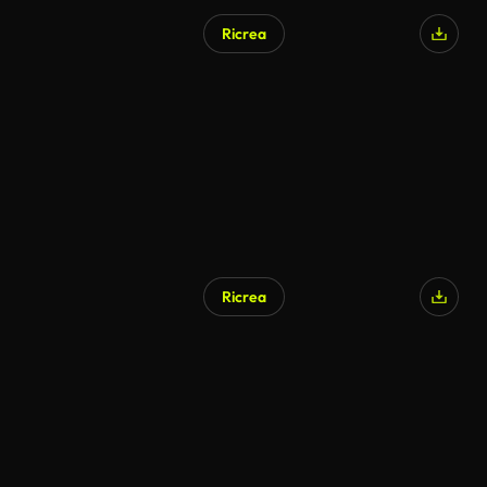
Ricrea
Generato da IA
Ricrea
Generato da IA