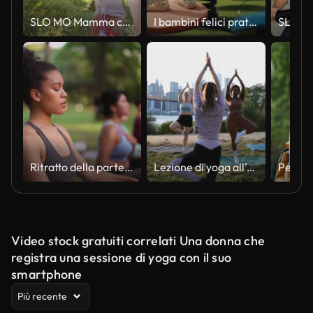
SLO MO Mamma che lascia andare la bici che la sua giovane figlia sta guidando per la prima volta su una strada soleggiata
I bambini felici praticano l'attrezzatura per l'equilibrio prima della lezione di ginnastica mattutina in una scuola internazionale.
Ritratto della partecipante allo yoga femminile durante la lezione di yoga nella natura
Lezione di yoga all'aperto Vrksasana posa
Video stock gratuiti correlati Una donna che
registra una sessione di yoga con il suo
smartphone
Più recente