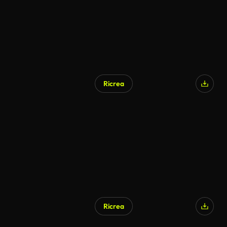
Ricrea
Ricrea