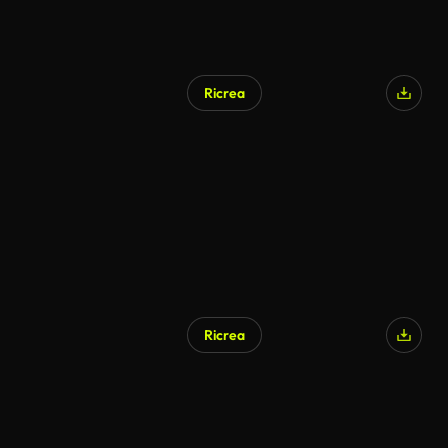
Ricrea
Ricrea
Generato da IA