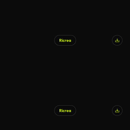
Ricrea
Ricrea