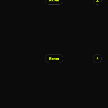
Ricrea
Ricrea