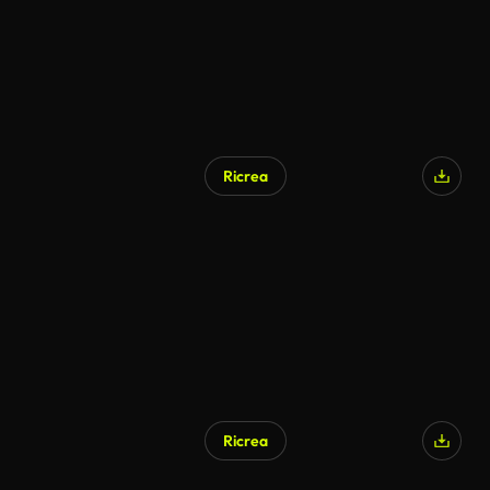
Ricrea
Ricrea