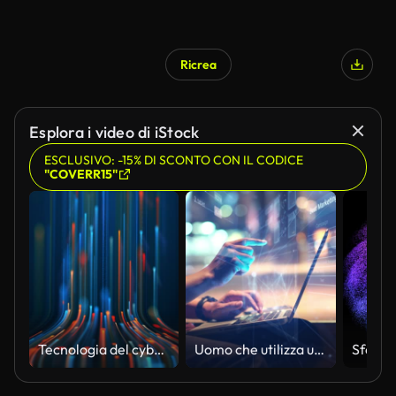
Ricrea
Esplora i video di iStock
ESCLUSIVO: -15% DI SCONTO CON IL CODICE
"COVERR15"
Tecnologia del cyberspazio di connessione tramite linee di particelle flusso di dati. Strisce al neon che salgono verso l'alto sfondo astratto video 3D loop senza soluzione di continuità
Uomo che utilizza un laptop a doppia esposizione con Business Data Analytics Dashboard