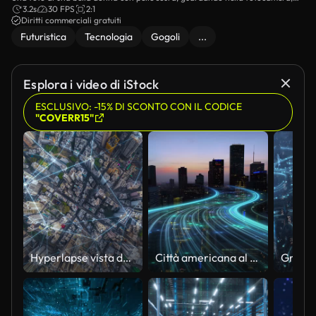
indossando occhiali trasparenti con una tonalità blu e un cappello bianco o
3.2s
30 FPS
2:1
casco.
Diritti commerciali gratuiti
Futuristica
Tecnologia
Gogoli
...
Esplora i video di iStock
ESCLUSIVO: -15% DI SCONTO CON IL CODICE
"COVERR15"
Hyperlapse vista dall'alto smart city rete wireless trasmissione dati trasmissione dati ad alta velocità e connessione del quartiere degli affari di Hong Kong
Città americana al crepuscolo con scie luminose curve, animazione blu incandescente delle linee di connettività digitale. Carrello aereo in avanti verso grattacieli bui di notte.