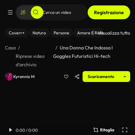
Registrazione
Visualizza tutto
Coverr+
Natura
Persone
Amore E Relazioni
Il Fitnes
Casa
Una Donna Che Indossa I
Riprese video
Goggles Futuristici Hi-tech
d’archivio
Kyrannio M
Scaricamento
Ritaglia
0:00 / 0:00