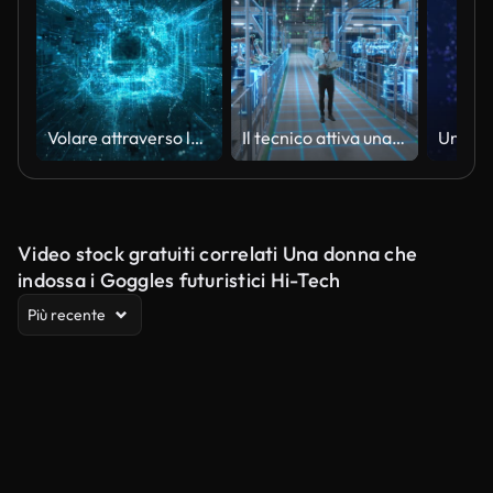
Volare attraverso le strutture digitali emergenti - Blu, Loopable - Data Network, Realtà Virtuale, Quantum Computing
Il tecnico attiva una fabbrica automobilistica futuristica, la costruzione di magazzini di bracci robotici e telai di veicoli. Visualizzazione avanzata della produzione, tecnologia Digital Twin e sistema di produzione intelligente
Video stock gratuiti correlati Una donna che
indossa i Goggles futuristici Hi-Tech
Più recente