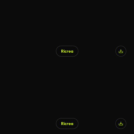
Ricrea
Generato da IA
Ricrea