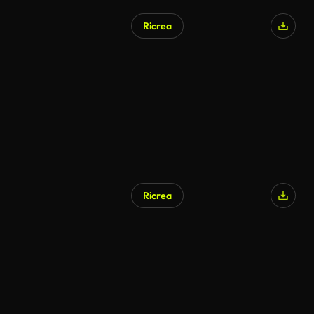
Ricrea
Generato da IA
Ricrea
Generato da IA