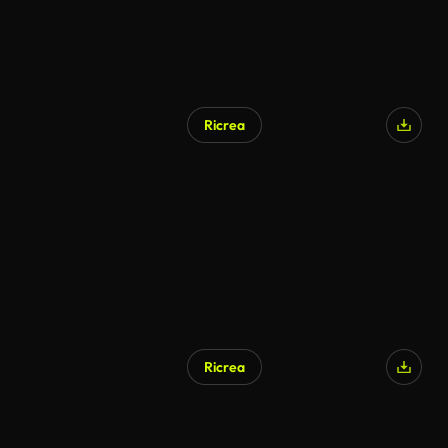
Ricrea
Ricrea