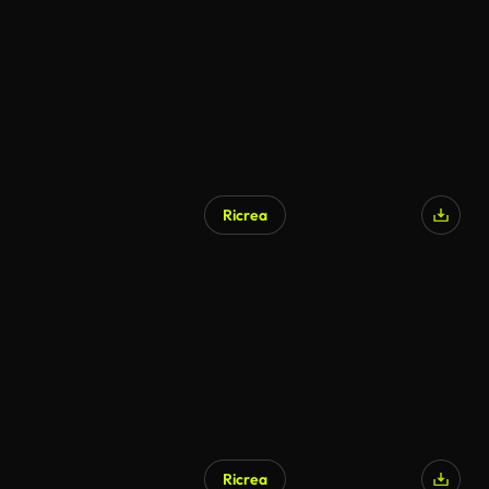
Ricrea
Ricrea