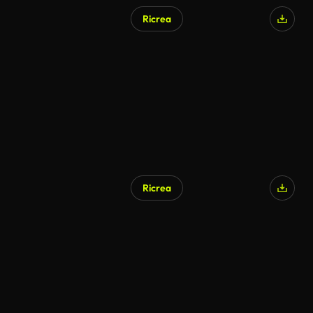
Ricrea
Ricrea