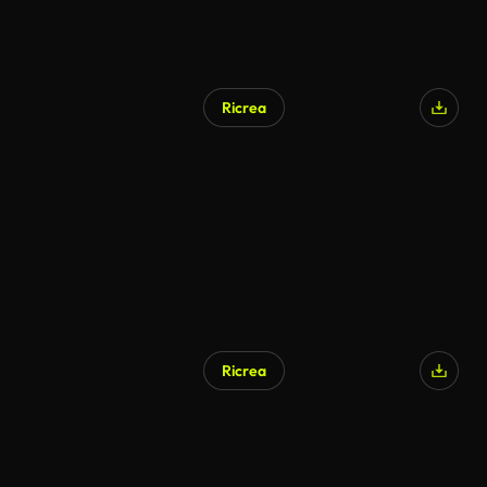
Ricrea
Generato da IA
Ricrea
Generato da IA