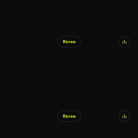
Ricrea
Generato da IA
Ricrea
Generato da IA