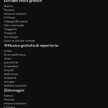
Video stock gratuiti
Natura
Persone
Amore e relazioni
Il Fitness
Videografia aerea
Cibo e bevande
Viaggiare
Trasporti
Tecnologia
Zoom di sfondo virtuale
Musica gratuita di repertorio
sintesi
Drum elettronico
chiavi
pianoforte
Cinematica
Smooth
elettronica
Ambiente
stringhe
batterie acustiche
Immagini
Natura
Persone
Amore e relazioni
Il Fitness