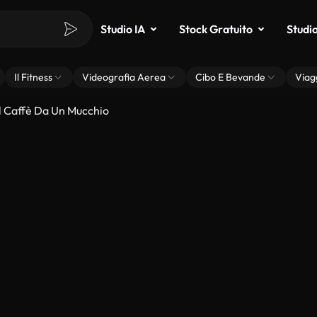
Studio IA
Stock Gratuito
Studi
Il Fitness
Videografia Aerea
Cibo E Bevande
Viag
l Caffè Da Un Mucchio