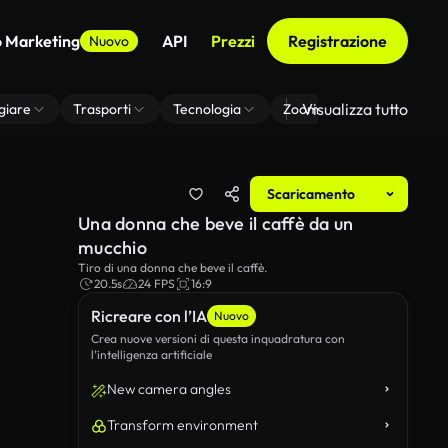
o Marketing
API
Prezzi
Registrazione
Nuovo
Visualizza tutto
giare
Trasporti
Tecnologia
Zoom Di Sfondo Virtuale
Scaricamento
Una donna che beve il caffè da un
mucchio
Tiro di una donna che beve il caffè.
20.5s
24 FPS
16:9
Ricreare con l’IA
Nuovo
Crea nuove versioni di questa inquadratura con
l’intelligenza artificiale
New camera angles
Transform environment