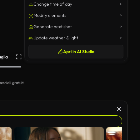
Change time of day
Modify elements
Generate next shot
Update weather & light
Apri in AI Studio
aglia
erciali gratuiti