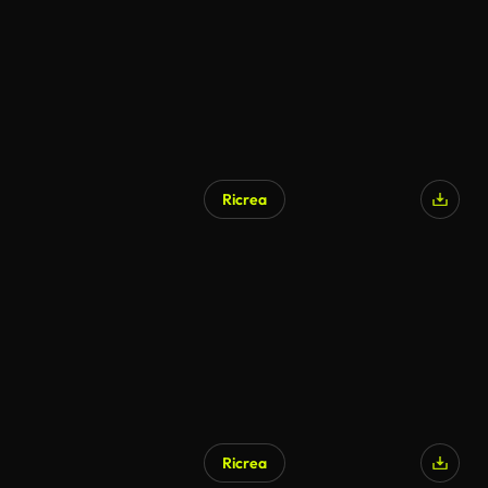
Ricrea
Generato da IA
Ricrea