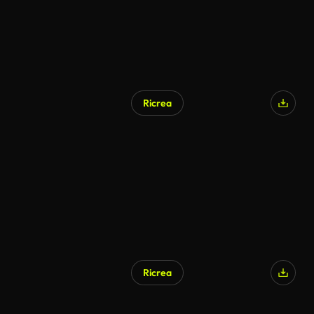
Ricrea
Generato da IA
Ricrea
Generato da IA