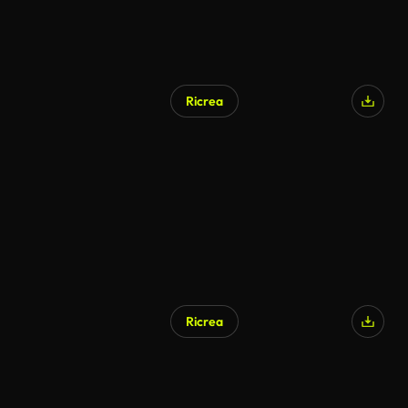
Ricrea
Generato da IA
Ricrea
Generato da IA