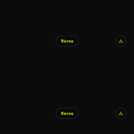
Ricrea
Ricrea