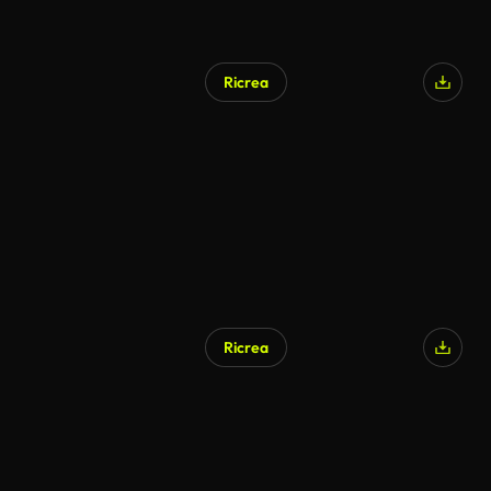
Ricrea
Ricrea
Generato da IA