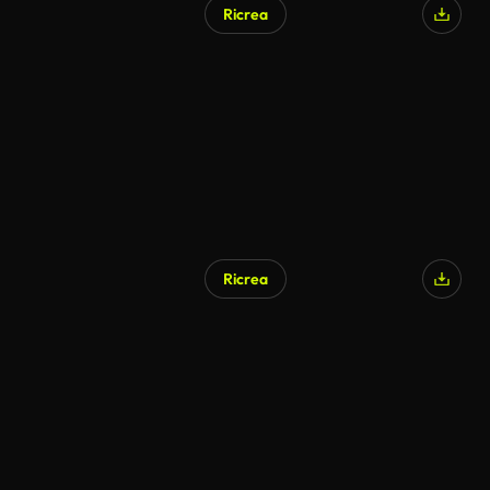
Ricrea
Generato da IA
Ricrea
Generato da IA