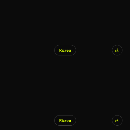
Ricrea
Ricrea