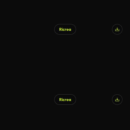
Ricrea
Generato da IA
Ricrea