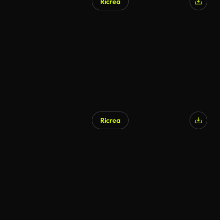
Ricrea
Ricrea