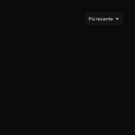
Vis
Più recente
Generato da IA