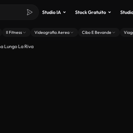
Studio IA
Stock Gratuito
Studi
Il Fitness
Videografia Aerea
Cibo E Bevande
Viag
 Lungo La Riva