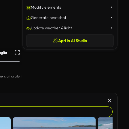
Modify elements
Generate next shot
Update weather & light
Apri in AI Studio
aglia
erciali gratuiti