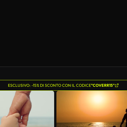
Generato da IA
ESCLUSIVO: -15% DI SCONTO CON IL CODICE
"COVERR15"