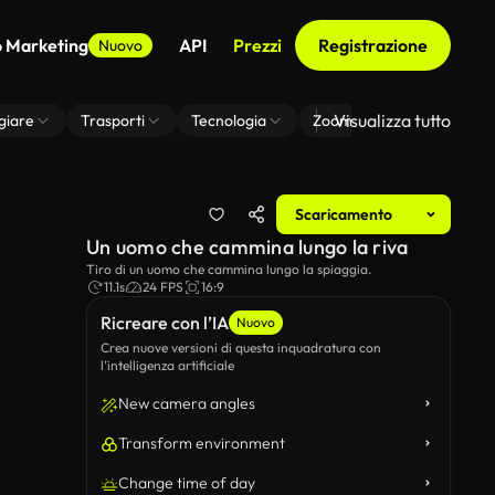
o Marketing
API
Prezzi
Registrazione
Nuovo
Visualizza tutto
giare
Trasporti
Tecnologia
Zoom Di Sfondo Virtuale
Scaricamento
Un uomo che cammina lungo la riva
Tiro di un uomo che cammina lungo la spiaggia.
11.1s
24 FPS
16:9
Ricreare con l’IA
Nuovo
Crea nuove versioni di questa inquadratura con
l’intelligenza artificiale
New camera angles
Transform environment
Change time of day