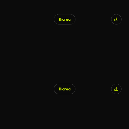
Ricrea
Ricrea