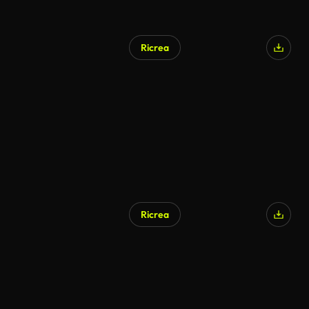
Ricrea
Ricrea