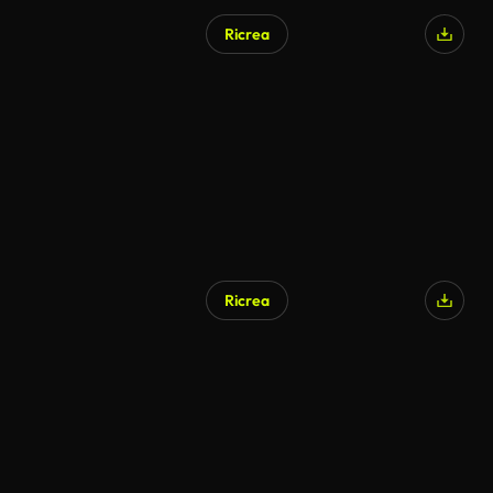
Ricrea
Ricrea