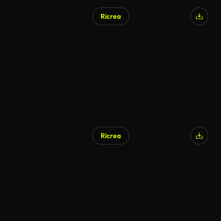
Ricrea
Ricrea