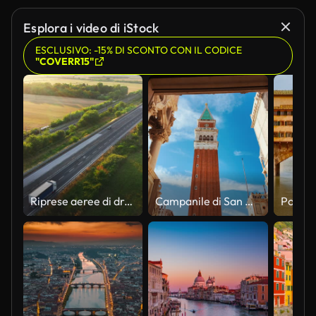
Esplora i video di iStock
ESCLUSIVO: -15% DI SCONTO CON IL CODICE
"COVERR15"
Riprese aeree di droni: semi-camion a lungo raggio che guidano sull'autostrada trafficata nella regione rurale italiana. Campi coltivati agricoli e colline sullo sfondo
Campanile di San Marco e Basilica di San Marco, Venezia, Veneto, Italia