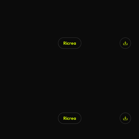
Ricrea
Ricrea