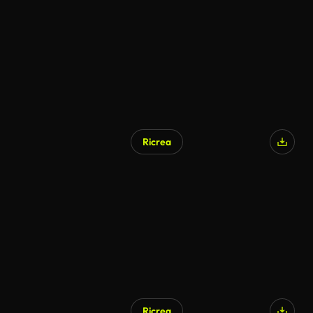
Ricrea
Ricrea