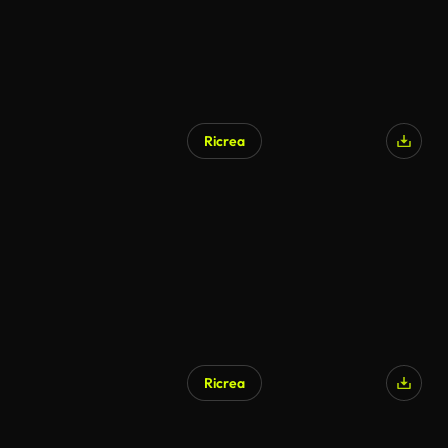
Ricrea
Ricrea