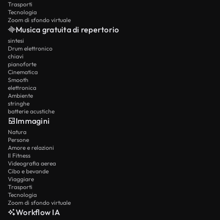
Trasporti
Tecnologia
Zoom di sfondo virtuale
Musica gratuita di repertorio
sintesi
Drum elettronico
chiavi
pianoforte
Cinematica
Smooth
elettronica
Ambiente
stringhe
batterie acustiche
Immagini
Natura
Persone
Amore e relazioni
Il Fitness
Videografia aerea
Cibo e bevande
Viaggiare
Trasporti
Tecnologia
Zoom di sfondo virtuale
Workflow IA