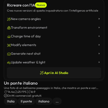
Ricreare con l’IA
Nuovo
Crea nuove versioni di questa inquadratura con l’intelligenza artificiale
New camera angles
Transform environment
Change time of day
Modify elements
Generate next shot
Update weather & light
Apri in AI Studio
Un ponte italiano
Una foto di un bellissimo paesaggio in Italia, che mostra un ponte e vari
edifici italiani.
14.4s
25 FPS
16:9
Diritti commerciali gratuiti
Italia
Il ponte
italiano
...