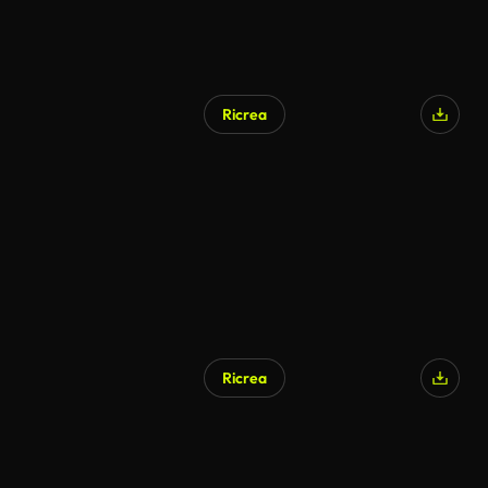
Ricrea
Ricrea