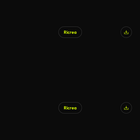
Ricrea
Ricrea