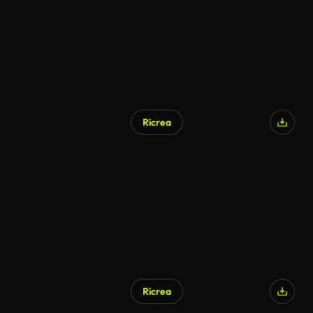
Ricrea
Ricrea