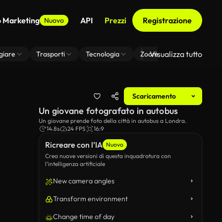
o Marketing
API
Prezzi
Registrazione
Nuovo
Visualizza tutto
giare
Trasporti
Tecnologia
Zoom Di Sfondo Virtuale
Scaricamento
Un giovane fotografato in autobus
Un giovane prende foto della città in autobus a Londra.
14.8s
24 FPS
16:9
Ricreare con l’IA
Nuovo
Crea nuove versioni di questa inquadratura con
l’intelligenza artificiale
New camera angles
Transform environment
Change time of day