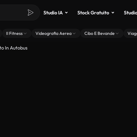
Studio IA
Stock Gratuito
Studi
Il Fitness
Videografia Aerea
Cibo E Bevande
Viag
o In Autobus