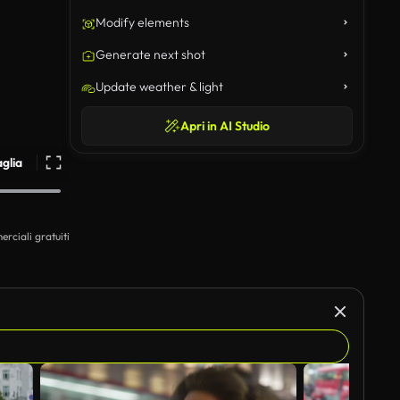
Modify elements
Generate next shot
Update weather & light
Apri in AI Studio
aglia
erciali gratuiti