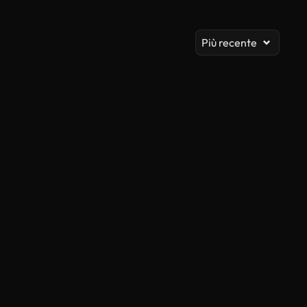
Vis
Più recente
Generato da IA