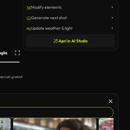
Modify elements
Generate next shot
Update weather & light
Apri in AI Studio
aglia
erciali gratuiti