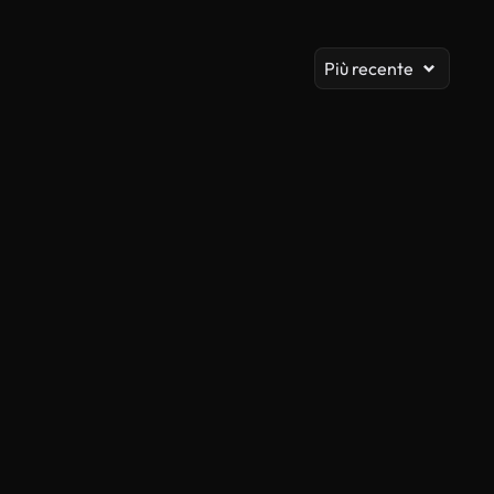
Vis
Più recente
Generato da IA