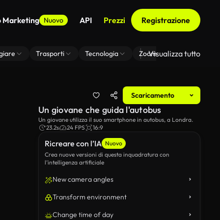
o Marketing
API
Prezzi
Registrazione
Nuovo
Visualizza tutto
giare
Trasporti
Tecnologia
Zoom Di Sfondo Virtuale
Scaricamento
Un giovane che guida l'autobus
Un giovane utilizza il suo smartphone in autobus, a Londra.
23.2s
24 FPS
16:9
Ricreare con l’IA
Nuovo
Crea nuove versioni di questa inquadratura con
l’intelligenza artificiale
New camera angles
Transform environment
Change time of day