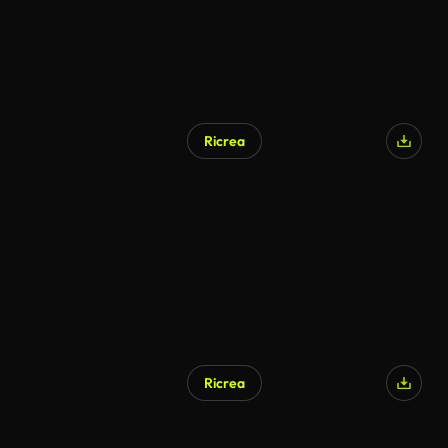
Ricrea
Ricrea