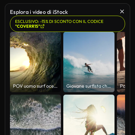
Esplora i video di iStock
ESCLUSIVO: -15% DI SCONTO CON IL CODICE
"COVERR15"
POV uomo surf oceano onda, HD, al rallentatore Sport estremi
Giovane surfista che strappa la svolta nodosa