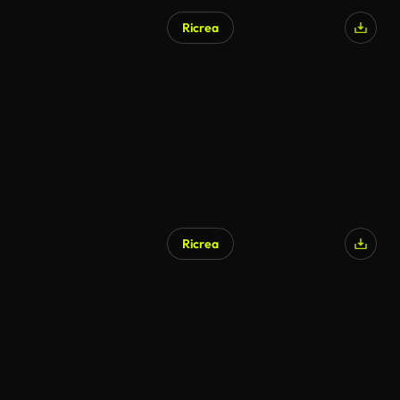
Ricrea
Ricrea
Generato da IA