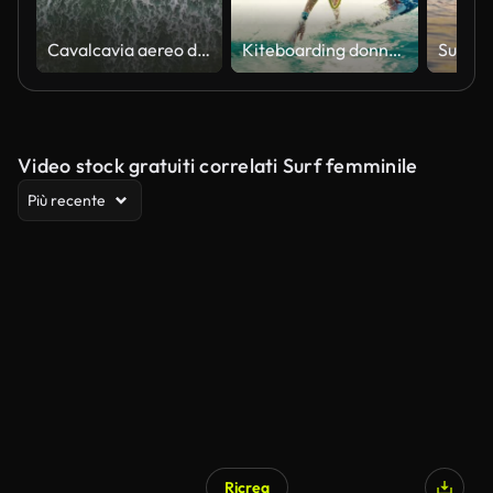
Cavalcavia aereo di un nuotatore solitario nell'Oceano Pacifico dalle scogliere di Torrey Pines a La Jolla / San Diego California
Kiteboarding donna al tramonto
Video stock gratuiti correlati Surf femminile
Più recente
Ricrea