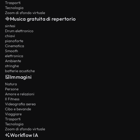
Trasporti
Tecnologia
Zoom di sfondo virtuale
Musica gratuita di repertorio
sintesi
Drum elettronico
chiavi
pianoforte
Cinematica
Smooth
elettronica
Ambiente
stringhe
batterie acustiche
Immagini
Natura
Persone
Amore e relazioni
Il Fitness
Videografia aerea
Cibo e bevande
Viaggiare
Trasporti
Tecnologia
Zoom di sfondo virtuale
Workflow IA