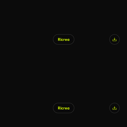
Ricrea
Generato da IA
Ricrea