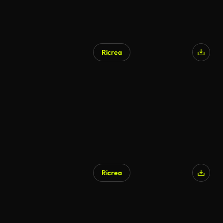
Ricrea
Ricrea