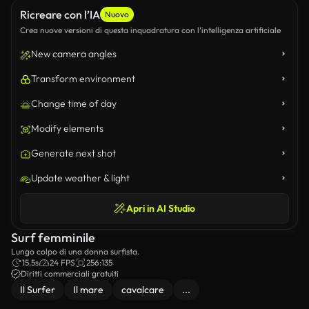
Ricreare con l’IA
Nuovo
Crea nuove versioni di questa inquadratura con l’intelligenza artificiale
New camera angles
Transform environment
Change time of day
Modify elements
Generate next shot
Update weather & light
Apri in AI Studio
Surf femminile
Lungo colpo di una donna surfista.
15.5s
24 FPS
256:135
Diritti commerciali gratuiti
Il Surfer
Il mare
cavalcare
...