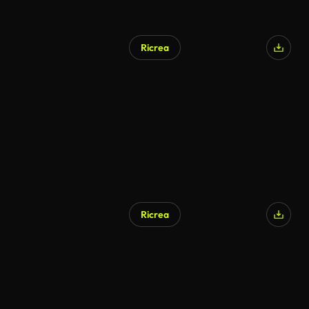
Ricrea
Ricrea