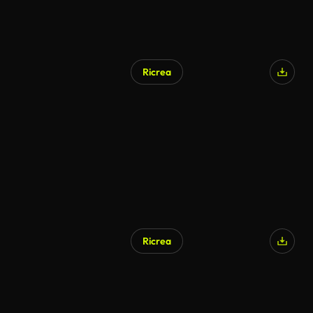
Ricrea
Ricrea
Generato da IA