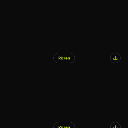
Ricrea
Ricrea