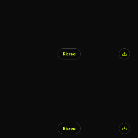
Ricrea
Ricrea