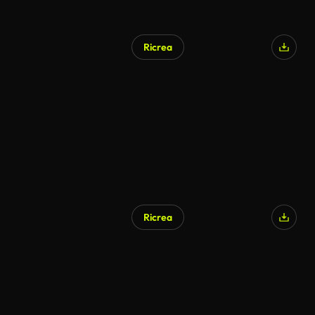
Ricrea
Ricrea