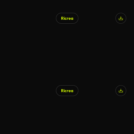
Ricrea
Ricrea