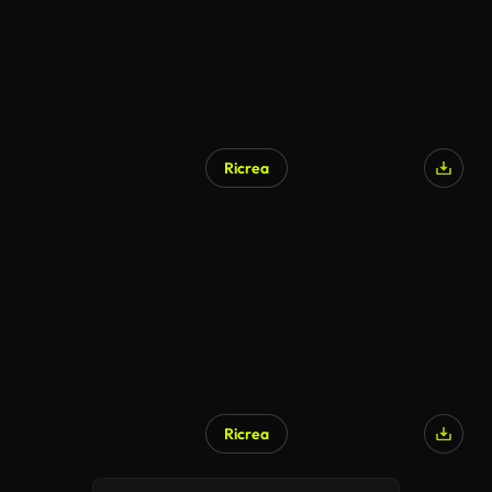
Ricrea
Ricrea