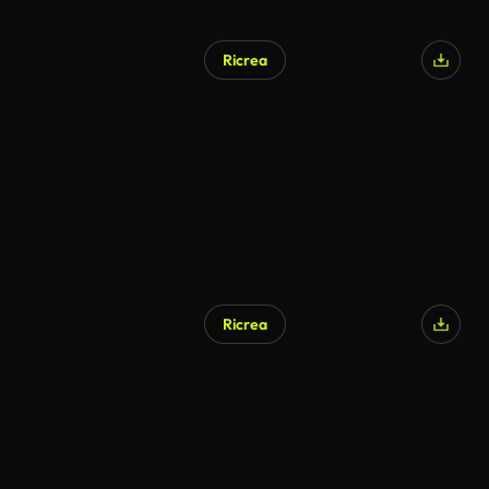
Ricrea
Ricrea