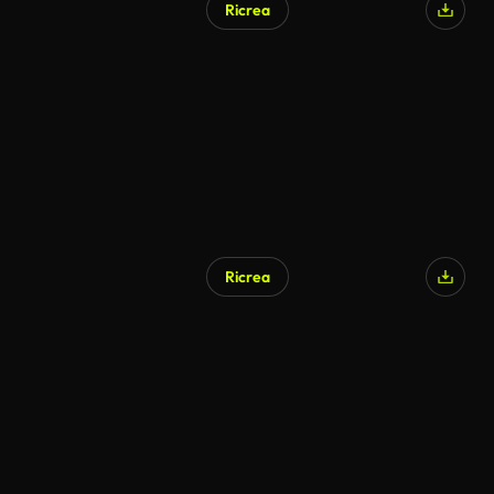
Ricrea
Generato da IA
Ricrea