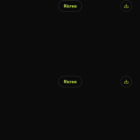
Ricrea
Generato da IA
Ricrea