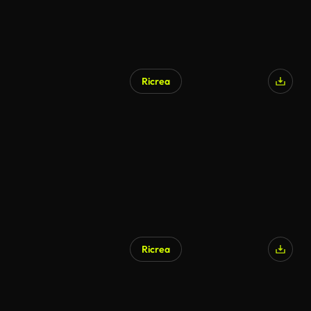
Ricrea
Ricrea