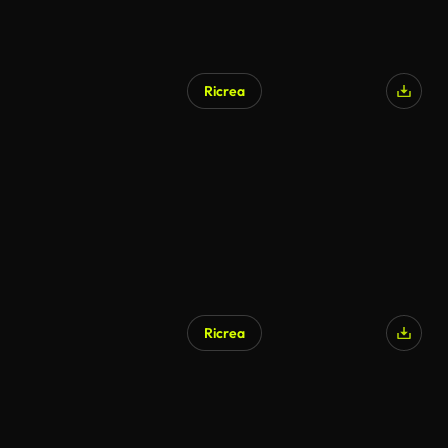
Ricrea
Generato da IA
Ricrea
Generato da IA