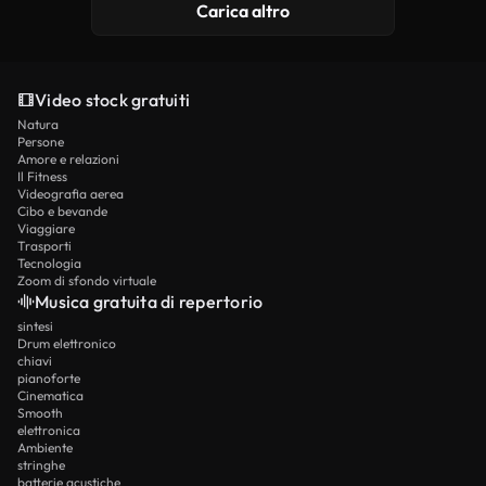
Carica altro
Video stock gratuiti
Natura
Persone
Amore e relazioni
Il Fitness
Videografia aerea
Cibo e bevande
Viaggiare
Trasporti
Tecnologia
Zoom di sfondo virtuale
Musica gratuita di repertorio
sintesi
Drum elettronico
chiavi
pianoforte
Cinematica
Smooth
elettronica
Ambiente
stringhe
batterie acustiche