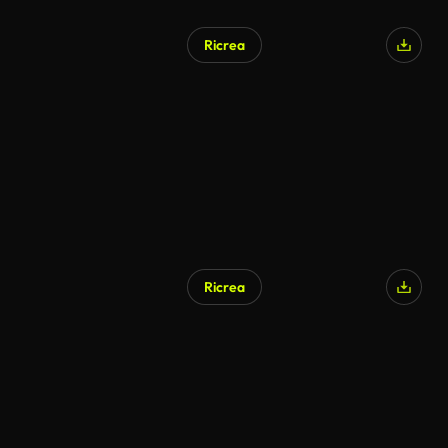
Ricrea
Ricrea