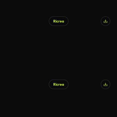
Ricrea
Generato da IA
Ricrea