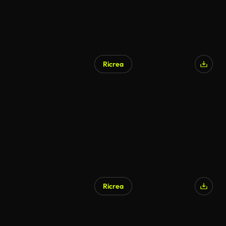
Ricrea
Ricrea