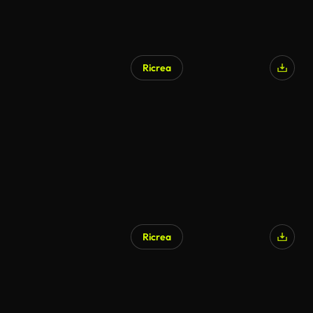
Ricrea
Ricrea