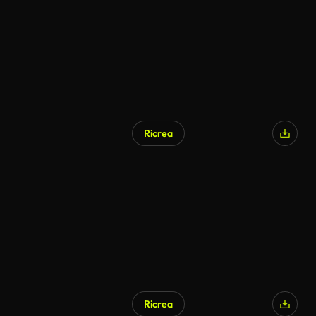
Ricrea
Generato da IA
Ricrea