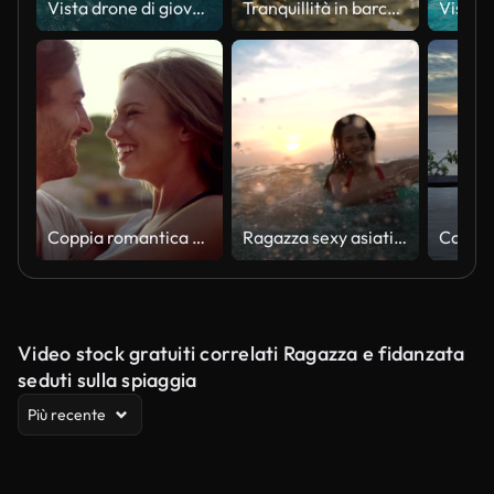
Vista drone di giovani coppie che fanno snorkeling sulla barriera corallina nell'oceano
Tranquillità in barca a vela: una mano accarezza la superficie dell'acqua del mare da una barca al tramonto
Coppia romantica che si abbraccia sulla spiaggia
Ragazza sexy asiatica in bikini con capelli bagnati e labbra Divertirsi Spruzzando al tramonto in mare
Video stock gratuiti correlati Ragazza e fidanzata
seduti sulla spiaggia
Più recente