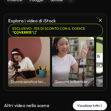
Influencer
Il blogger
abituale
...
Esplora i video di iStock
ESCLUSIVO: -15% DI SCONTO CON IL CODICE
"COVERR15"
Donna asiatica lavora da casa
Giovane influencer felice che usa il suo telefono per connettersi e parlare con il suo pubblico attraverso il suo canale online
Altri video nella scena
Visualizza tutto