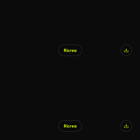
Ricrea
Generato da IA
Ricrea