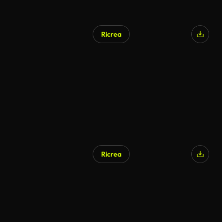
Ricrea
Ricrea