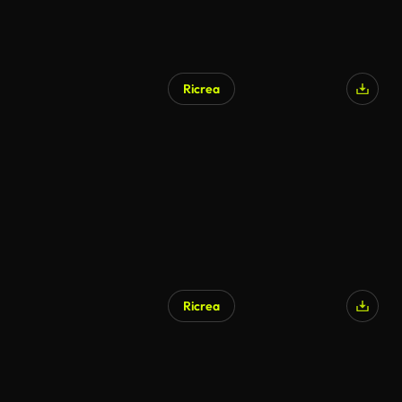
Ricrea
Ricrea