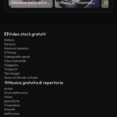
Giovane bella donna asiatica e bellezza professionale make up artist vlogger o blogger che registra tutorial di trucco da condividere sul sito web o sui social media. Influencer online aziendale sul concetto di social media.
Influencer trasmesso in diretta su smartphone a casa.
Video stock gratuiti
Natura
Persone
Amore e relazioni
Il Fitness
Videografia aerea
Cibo e bevande
Viaggiare
Trasporti
Tecnologia
Zoom di sfondo virtuale
Musica gratuita di repertorio
sintesi
Drum elettronico
chiavi
pianoforte
Cinematica
Smooth
elettronica