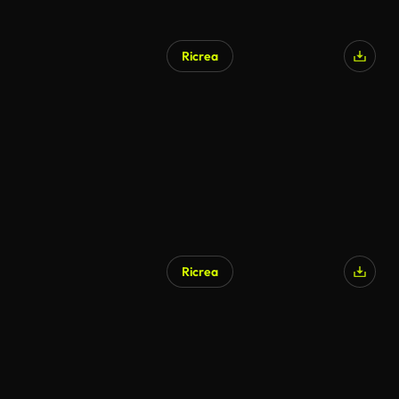
Ricrea
Ricrea