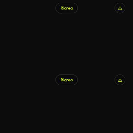
Ricrea
Ricrea