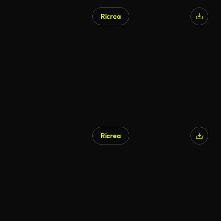
Ricrea
Ricrea