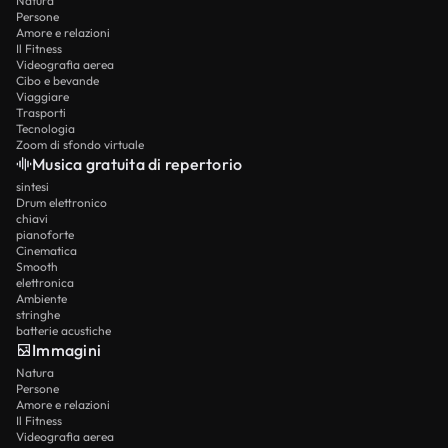
Natura
Persone
Amore e relazioni
Il Fitness
Videografia aerea
Cibo e bevande
Viaggiare
Trasporti
Tecnologia
Zoom di sfondo virtuale
Musica gratuita di repertorio
sintesi
Drum elettronico
chiavi
pianoforte
Cinematica
Smooth
elettronica
Ambiente
stringhe
batterie acustiche
Immagini
Natura
Persone
Amore e relazioni
Il Fitness
Videografia aerea