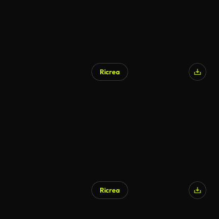
Ricrea
Generato da IA
Ricrea
Generato da IA