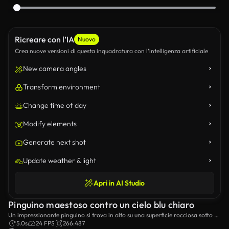
Ricreare con l’IA
Nuovo
Crea nuove versioni di questa inquadratura con l’intelligenza artificiale
New camera angles
Transform environment
Change time of day
Modify elements
Generate next shot
Update weather & light
Apri in AI Studio
Pinguino maestoso contro un cielo blu chiaro
Un impressionante pinguino si trova in alto su una superficie rocciosa sotto un
cielo blu vivido, mostrando le sue caratteristiche distinte e il paesaggio
5.0s
24 FPS
266:487