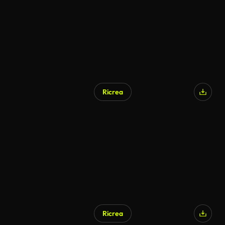
Ricrea
Generato da IA
Ricrea