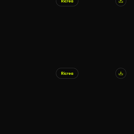
Ricrea
Generato da IA
Ricrea
Generato da IA