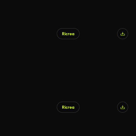
Ricrea
Generato da IA
Ricrea
Generato da IA