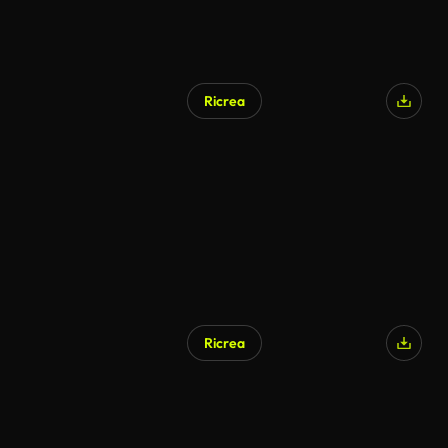
Ricrea
Ricrea
Generato da IA