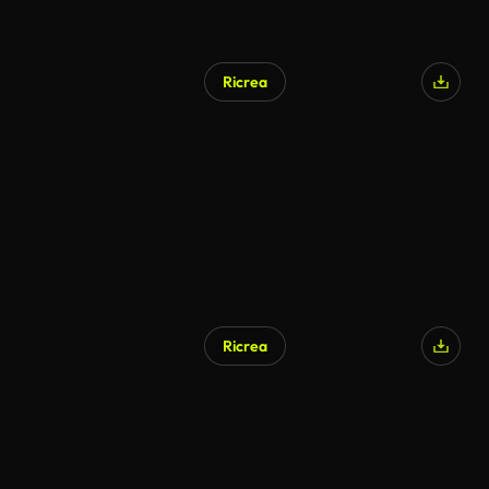
Ricrea
Generato da IA
Ricrea
Generato da IA