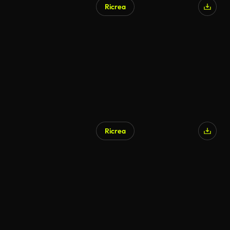
Ricrea
Generato da IA
Ricrea
Generato da IA