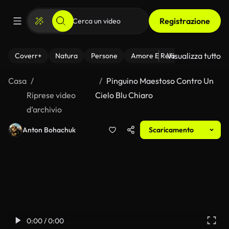
Registrazione
Visualizza tutto
Coverr+
Natura
Persone
Amore E Relazioni
Il Fitnes
Casa
Pinguino Maestoso Contro Un
Riprese video
Cielo Blu Chiaro
d’archivio
Anton Bohachuk
Scaricamento
0:00 / 0:00