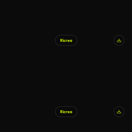
Ricrea
Generato da IA
Ricrea
Generato da IA