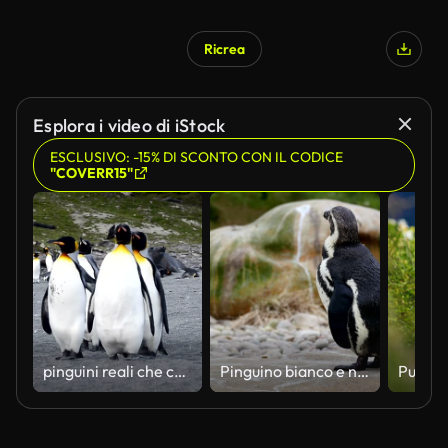
Ricrea
Generato da IA
Esplora i video di iStock
ESCLUSIVO: -15% DI SCONTO CON IL CODICE
"COVERR15"
pinguini reali che camminano sulla tegola della spiaggia a St. Andrew's Bay
Pinguino bianco e nero che gira la testa