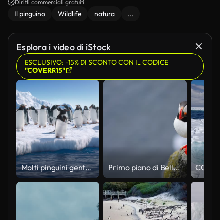
antartico sereno sullo sfondo.
Diritti commerciali gratuiti
Il pinguino
Wildlife
natura
...
Esplora i video di iStock
ESCLUSIVO: -15% DI SCONTO CON IL CODICE
"COVERR15"
Molti pinguini gentoo stanno sul ghiaccio e poi saltano in acqua.
Primo piano di Bella vibrante di pulcinelle di mare atlantiche sulle scogliere di Latrabjarg