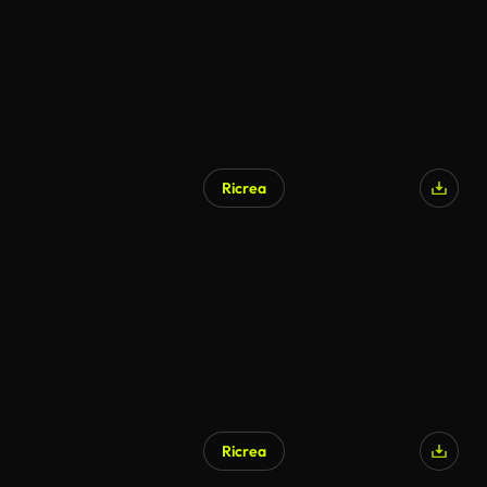
Ricrea
Generato da IA
Ricrea