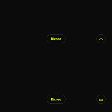
Ricrea
Generato da IA
Ricrea