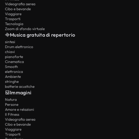
Videografia aerea
Cibo e bevande
Viaggiare
Trasporti
Tecnologia
Zoom di sfondo virtuale
Musica gratuita di repertorio
sintesi
Drum elettronico
chiavi
pianoforte
Cinematica
Smooth
elettronica
Ambiente
stringhe
batterie acustiche
Immagini
Natura
Persone
Amore e relazioni
Il Fitness
Videografia aerea
Cibo e bevande
Viaggiare
Trasporti