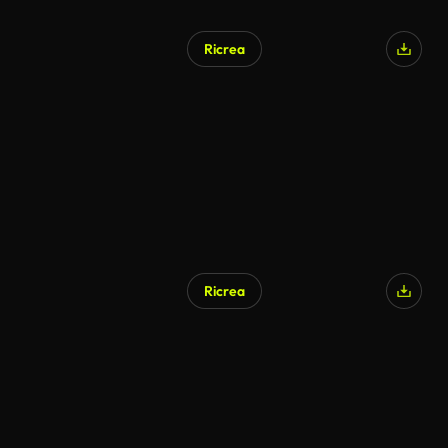
Ricrea
Ricrea