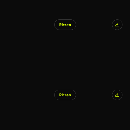
Ricrea
Ricrea