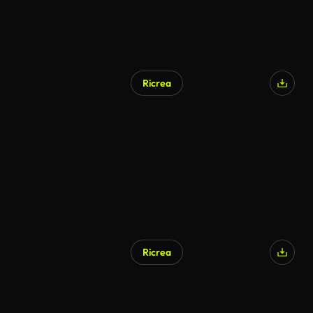
Ricrea
Generato da IA
Ricrea
Generato da IA