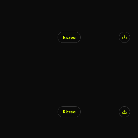
Ricrea
Ricrea