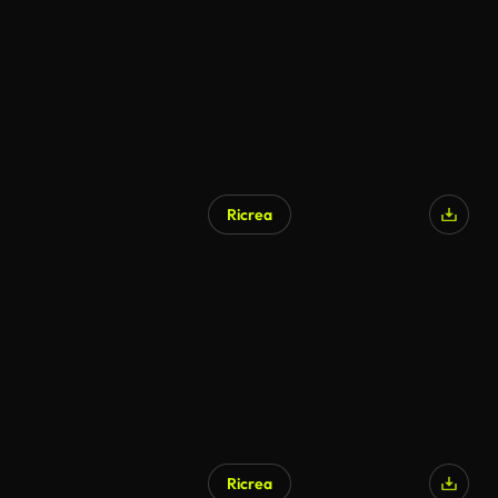
Ricrea
Ricrea