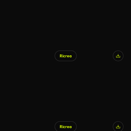
Ricrea
Generato da IA
Ricrea