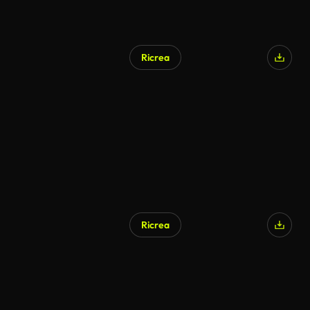
Ricrea
Generato da IA
Ricrea
Generato da IA