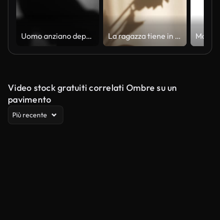
Uomo anziano depresso uomo
La ragazza tiene in mano un fiore di ortensia. Luci e ombre dalle foglie della peonia. Luce e ombra morbide trasparenti sulla parete. Spazio per il testo. Presentazione del prodotto, pubblicità.
Video stock gratuiti correlati Ombre su un
pavimento
Più recente