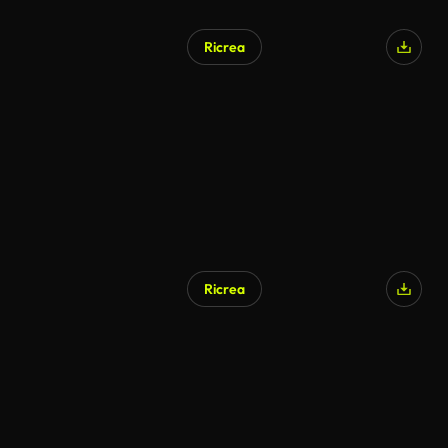
Ricrea
Ricrea
Generato da IA