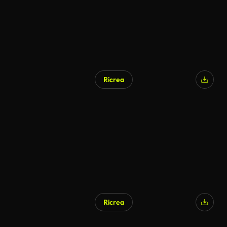
Ricrea
Ricrea