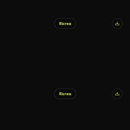
Ricrea
Generato da IA
Ricrea
Generato da IA