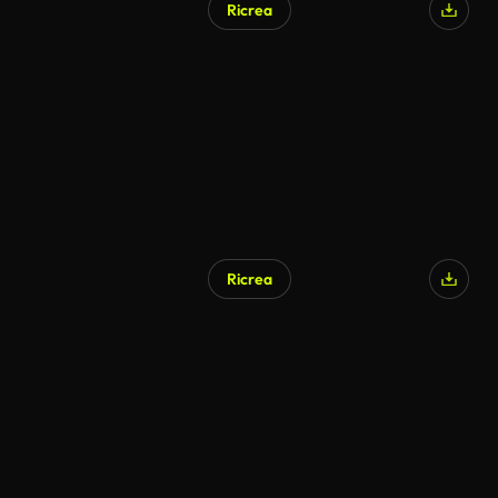
Ricrea
Ricrea