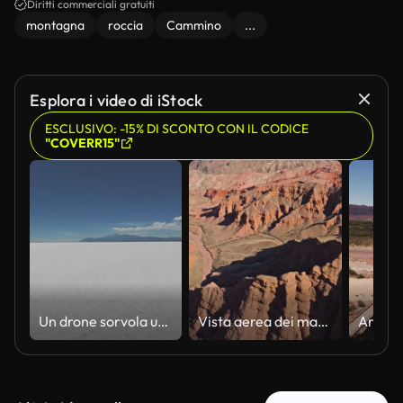
Diritti commerciali gratuiti
montagna
roccia
Cammino
...
Esplora i video di iStock
ESCLUSIVO: -15% DI SCONTO CON IL CODICE
"COVERR15"
Un drone sorvola un turista che si trova da solo in un ambiente desertico nelle saline di Salinas Grandes a Jujuy, in Argentina. 4k
Vista aerea dei maestosi canyon del Konorchek in Kirghizistan