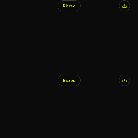
Ricrea
Generato da IA
Ricrea