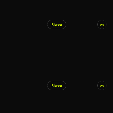
Ricrea
Ricrea