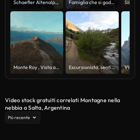
Schaefler Altenalptuerme cresta montuosa svizzera Alpstein , Appenzello Interno Svizzera, ripida cresta della maestosa vetta Schaefler nella catena montuosa dell'Alpstein Appenzello, Svizzera
Famiglia che si gode le escursioni nei Tatra nella soleggiata giornata autunnale
Monte Roy , Vista aerea
Escursionista, sentiero sterrato e fiume, Collegiate Peaks Wilderness
Video stock gratuiti correlati Montagne nella
nebbia a Salta, Argentina
Più recente