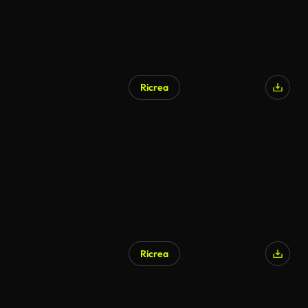
Ricrea
Ricrea