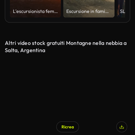
L'escursionista femminile cammina sopra le nuvole al tramonto dorato
Escursione in famiglia nell'alto deserto arido del Colorado occidentale in una soleggiata serie di video 4K del giorno d'estate
Altri video stock gratuiti Montagne nella nebbia a
Salta, Argentina
Ricrea