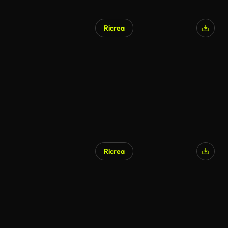
Ricrea
Ricrea
Generato da IA