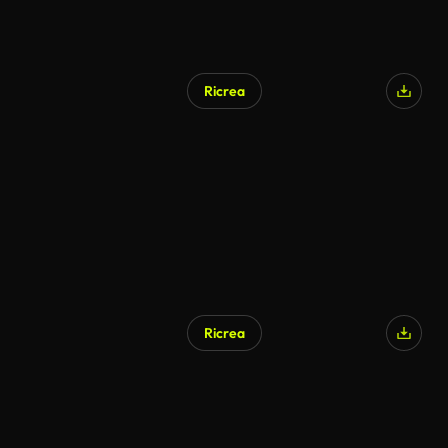
Ricrea
Ricrea