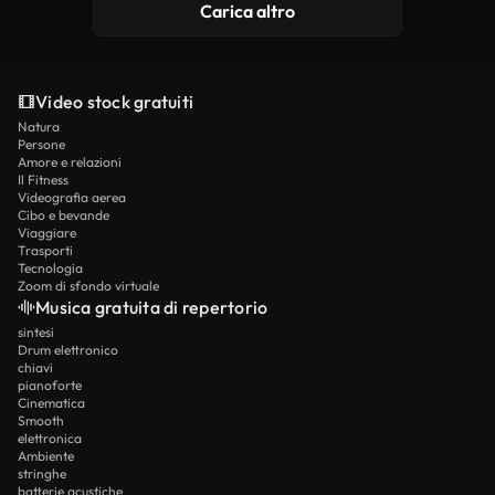
Carica altro
Video stock gratuiti
Natura
Persone
Amore e relazioni
Il Fitness
Videografia aerea
Cibo e bevande
Viaggiare
Trasporti
Tecnologia
Zoom di sfondo virtuale
Musica gratuita di repertorio
sintesi
Drum elettronico
chiavi
pianoforte
Cinematica
Smooth
elettronica
Ambiente
stringhe
batterie acustiche