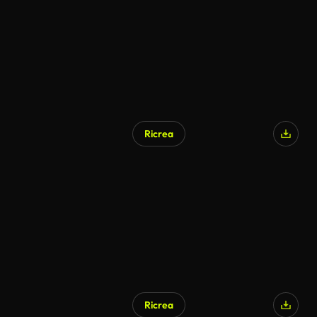
Ricrea
Generato da IA
Ricrea