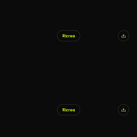
Ricrea
Generato da IA
Ricrea