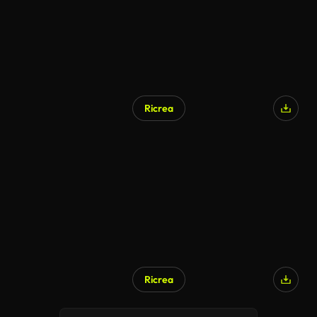
Ricrea
Ricrea