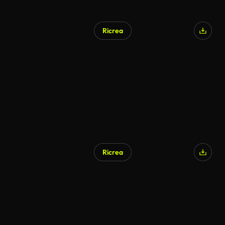
Ricrea
Ricrea