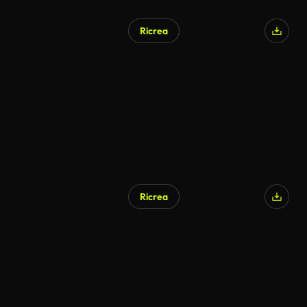
Ricrea
Generato da IA
Ricrea
Generato da IA