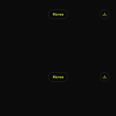
Ricrea
Ricrea