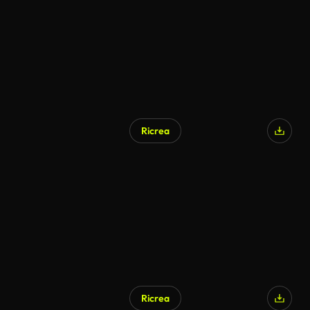
Ricrea
Ricrea