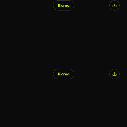
Ricrea
Ricrea