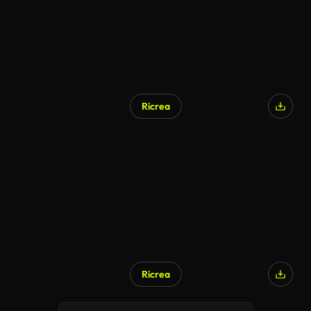
Ricrea
Ricrea