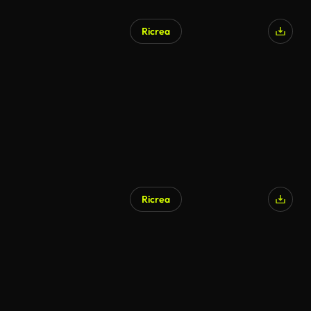
Ricrea
Ricrea