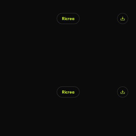
Ricrea
Ricrea