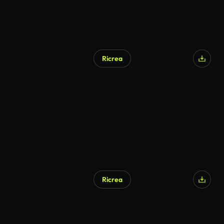
Ricrea
Ricrea