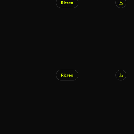
Ricrea
Ricrea