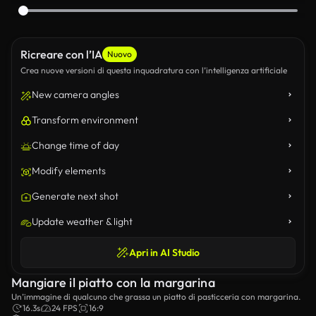
Ricreare con l’IA
Nuovo
Crea nuove versioni di questa inquadratura con l’intelligenza artificiale
New camera angles
Transform environment
Change time of day
Modify elements
Generate next shot
Update weather & light
Apri in AI Studio
Mangiare il piatto con la margarina
Un’immagine di qualcuno che grassa un piatto di pasticceria con margarina.
16.3s
24 FPS
16:9