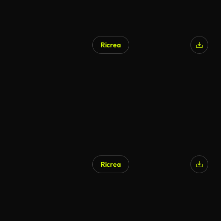
Ricrea
Ricrea