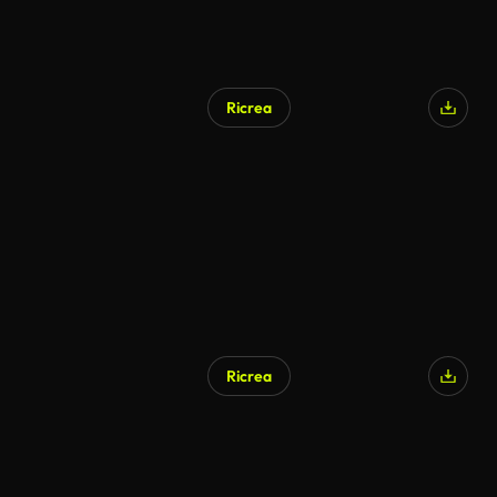
Ricrea
Ricrea