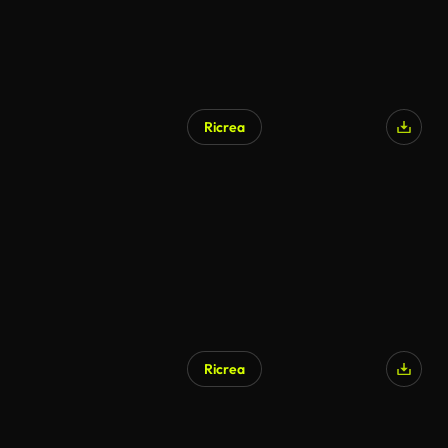
Ricrea
Ricrea