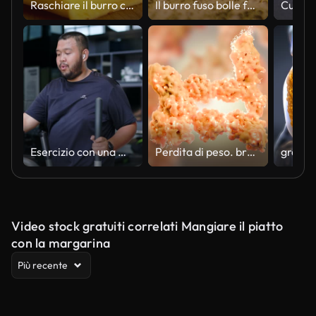
Raschiare il burro con un coltello
Il burro fuso bolle furiosamente nella padella calda pronto per l'aggiunta di carne o verdure per un sapore extra. Primo piano macro.
Esercizio con una macchina ellittica
Perdita di peso. bruciatura dei grassi nel tessuto umano, tessuto connettivo adiposo, cellule adipose che bruciano al microscopio, lipociti, rendering 3d realistico
Video stock gratuiti correlati Mangiare il piatto
con la margarina
Più recente