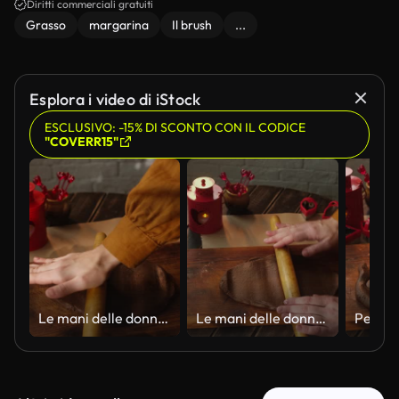
Diritti commerciali gratuiti
Grasso
margarina
Il brush
...
Esplora i video di iStock
ESCLUSIVO: -15% DI SCONTO CON IL CODICE
"COVERR15"
Le mani delle donne stendono l'impasto al cioccolato con il mattarello
Le mani delle donne stendono l'impasto con mattarello