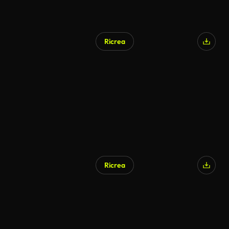
Ricrea
Ricrea