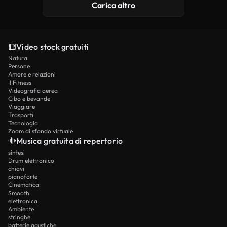
Carica altro
Video stock gratuiti
Natura
Persone
Amore e relazioni
Il Fitness
Videografia aerea
Cibo e bevande
Viaggiare
Trasporti
Tecnologia
Zoom di sfondo virtuale
Musica gratuita di repertorio
sintesi
Drum elettronico
chiavi
pianoforte
Cinematica
Smooth
elettronica
Ambiente
stringhe
batterie acustiche