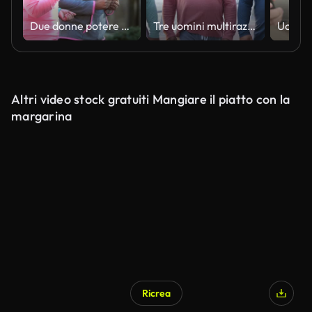
Due donne potere camminare in città, parlare e sorridere
Tre uomini multirazziali che camminano, parlando sul lungomare della città
Altri video stock gratuiti Mangiare il piatto con la
margarina
Ricrea