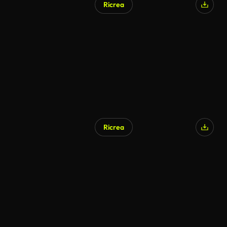
Ricrea
Ricrea
Generato da IA