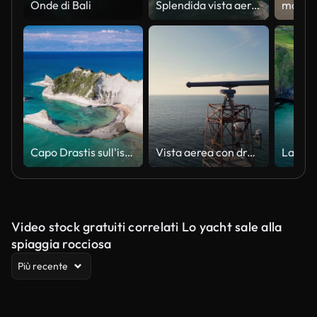
Onde di Bali
Splendida vista aerea con drone dei Dodici Apostoli, un insieme di faraglioni calcarei e attrazione turistica al largo della costa del Port Campbell National Park, lungo la Great Ocean Road a Victoria, Australia
Capo Drastis sull'isola di Corfù in Grecia
Vista aerea con drone di una torre radar marittima sul mare calmo con nave da carico lontana e orizzonte costiero, catturando la tecnologia di navigazione e il vasto paesaggio oceanico in una giornata di sole
Video stock gratuiti correlati Lo yacht sale alla
spiaggia rocciosa
Più recente