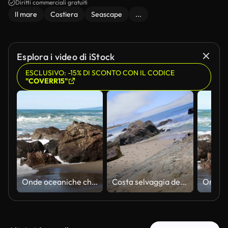
Diritti commerciali gratuiti
Il mare
Costiera
Seascape
...
Esplora i video di iStock
ESCLUSIVO: -15% DI SCONTO CON IL CODICE
"COVERR15"
Onde oceaniche che colpiscono rocce sulla spiaggia sabbiosa
Costa selvaggia dell'Oceano Pacifico. California, Stati Uniti