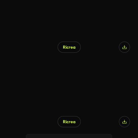
Ricrea
Ricrea