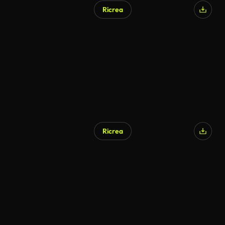
Ricrea
Ricrea
Generato da IA