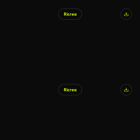
Ricrea
Generato da IA
Ricrea