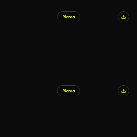
Ricrea
Ricrea