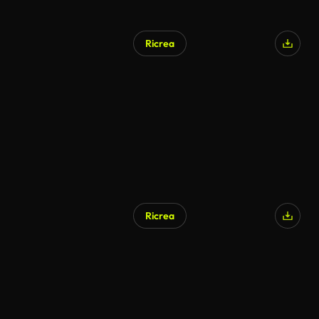
Ricrea
Ricrea