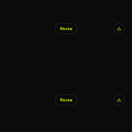
Ricrea
Ricrea