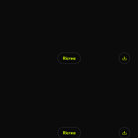
Ricrea
Ricrea