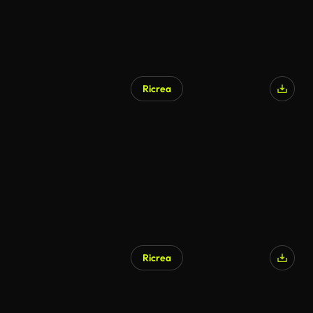
Ricrea
Ricrea