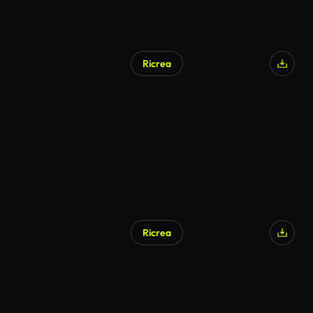
Ricrea
Generato da IA
Ricrea
Generato da IA