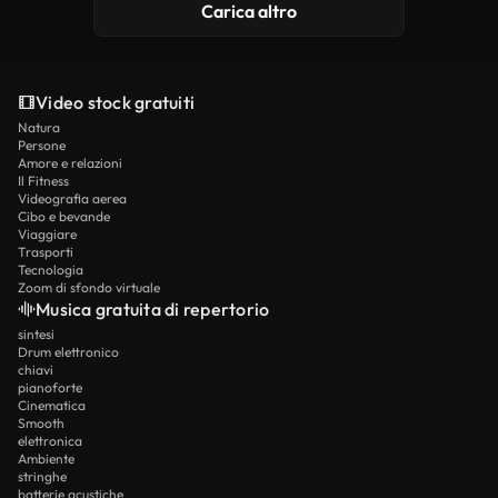
Carica altro
Video stock gratuiti
Natura
Persone
Amore e relazioni
Il Fitness
Videografia aerea
Cibo e bevande
Viaggiare
Trasporti
Tecnologia
Zoom di sfondo virtuale
Musica gratuita di repertorio
sintesi
Drum elettronico
chiavi
pianoforte
Cinematica
Smooth
elettronica
Ambiente
stringhe
batterie acustiche