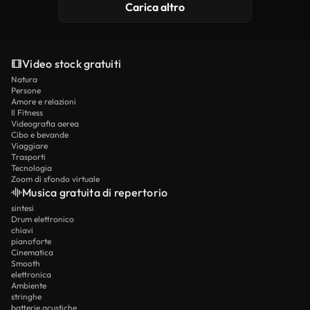
Carica altro
Video stock gratuiti
Natura
Persone
Amore e relazioni
Il Fitness
Videografia aerea
Cibo e bevande
Viaggiare
Trasporti
Tecnologia
Zoom di sfondo virtuale
Musica gratuita di repertorio
sintesi
Drum elettronico
chiavi
pianoforte
Cinematica
Smooth
elettronica
Ambiente
stringhe
batterie acustiche