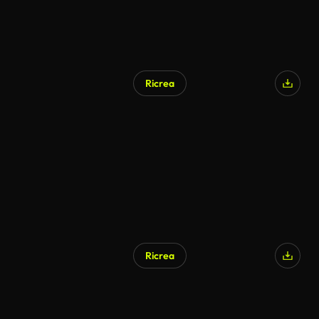
Ricrea
Ricrea
Generato da IA