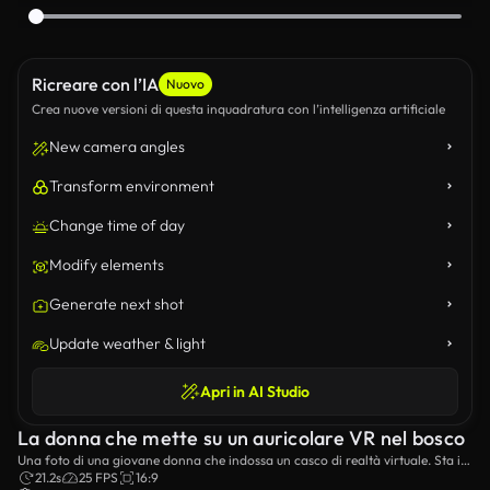
Ricreare con l’IA
Nuovo
Crea nuove versioni di questa inquadratura con l’intelligenza artificiale
New camera angles
Transform environment
Change time of day
Modify elements
Generate next shot
Update weather & light
Apri in AI Studio
La donna che mette su un auricolare VR nel bosco
Una foto di una giovane donna che indossa un casco di realtà virtuale. Sta in
piedi all'aperto in un ambiente forestale. Dopo aver indossato il casco, inizia
21.2s
25 FPS
16:9