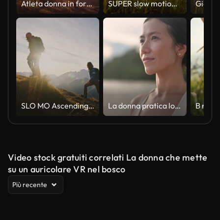
Atleta donna in forma che mantiene uno stile di vita sano, facendo escursioni in montagna su sentieri rocciosi e pendii erbosi al tramonto
SUPER slow motion Madre e figlia in esecuzione a sole
SLO MO Ascending Together: una coppia conquista le vette delle montagne al tramonto
La donna pratica lo yoga sulla spiaggia
Video stock gratuiti correlati La donna che mette
su un auricolare VR nel bosco
Più recente