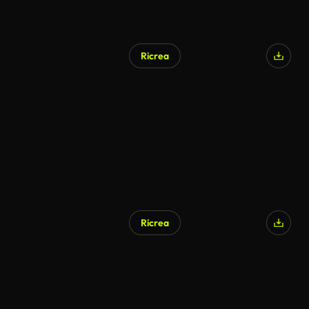
Ricrea
Generato da IA
Ricrea
Generato da IA