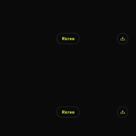
Ricrea
Generato da IA
Ricrea