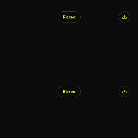
Ricrea
Generato da IA
Ricrea
Generato da IA