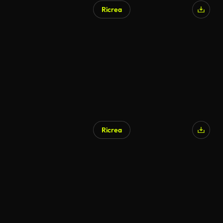
Ricrea
Generato da IA
Ricrea
Generato da IA