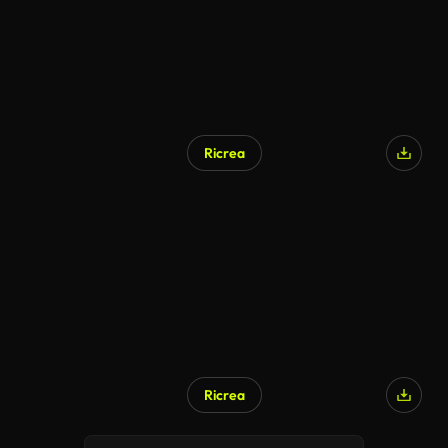
Ricrea
Generato da IA
Ricrea