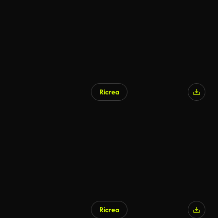
Ricrea
Generato da IA
Ricrea