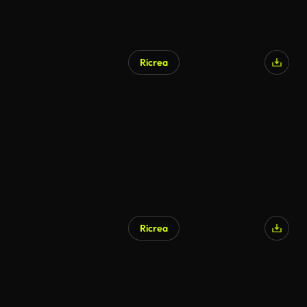
Ricrea
Generato da IA
Ricrea
Generato da IA