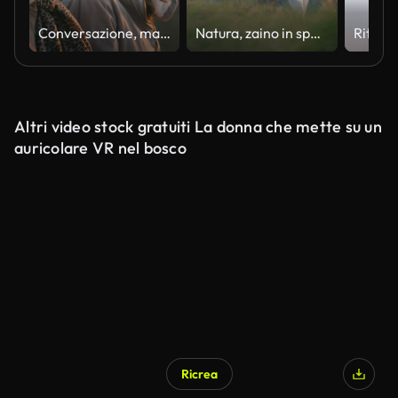
Conversazione, madre e donna mature con escursioni per fitness, trekking e avventura di viaggio con legame. Visite turistiche, famiglie o persone con prospettiva per una vacanza all'aria aperta, un sorriso o una pausa nella natura
Natura, zaino in spalla e donna con madre anziana per vista sulle montagne, avventura o trekking. Conversazione, camminata e persona femminile con la mamma anziana che fa escursioni all'aperto per fare esercizio o esplorare insieme
Altri video stock gratuiti La donna che mette su un
auricolare VR nel bosco
Ricrea