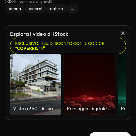
ad interagire con la VR con le mani.
Diritti commerciali gratuiti
donna
esterni
natura
...
Esplora i video di iStock
ESCLUSIVO: -15% DI SCONTO CON IL CODICE
"COVERR15"
Vista a 360° di Jurerê, Viale Principale di Florianopolis con architettura moderna vicino alla spiaggia, Brasile
Paesaggio digitale rosso astratto con motivi geometrici in movimento