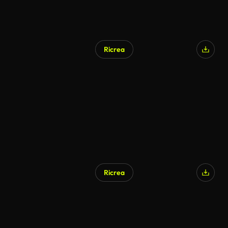
Ricrea
Ricrea