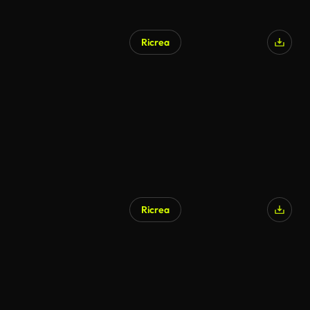
Ricrea
Ricrea