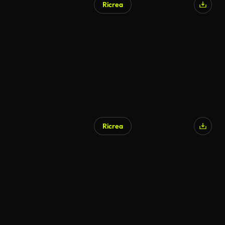
Ricrea
Generato da IA
Ricrea