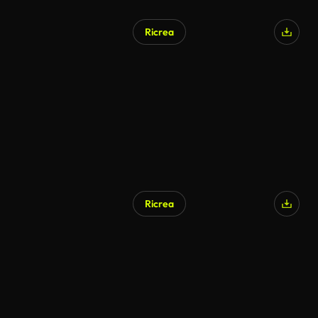
Ricrea
Generato da IA
Ricrea
Generato da IA