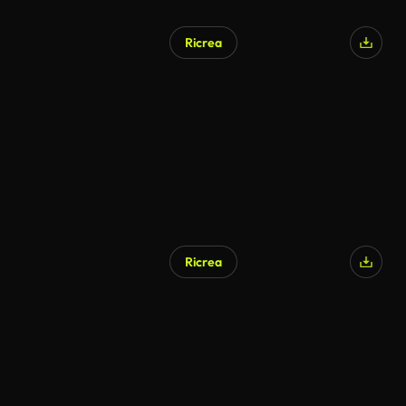
Ricrea
Generato da IA
Ricrea
Generato da IA