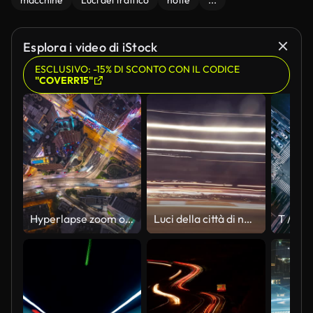
macchine
Luci del traffico
notte
...
Esplora i video di iStock
ESCLUSIVO: -15% DI SCONTO CON IL CODICE
"COVERR15"
Hyperlapse zoom out notte autostrada strada
Luci della città di notte, riprese hyperlapse come sfondo astratto, trasporti e traffico