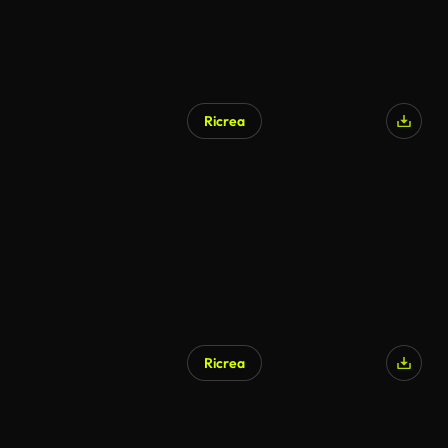
Ricrea
Ricrea