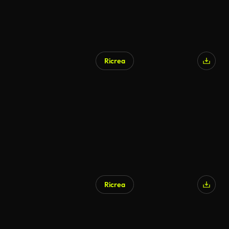
Ricrea
Generato da IA
Ricrea
Generato da IA