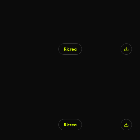
Ricrea
Ricrea