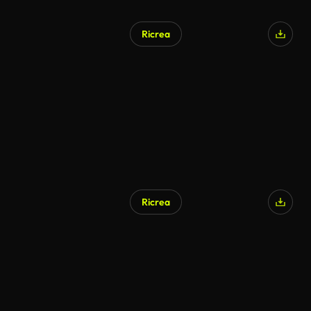
Ricrea
Ricrea