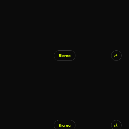
Ricrea
Ricrea