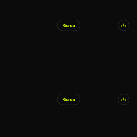
Ricrea
Generato da IA
Ricrea
Generato da IA