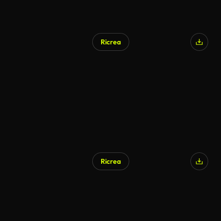
Ricrea
Ricrea