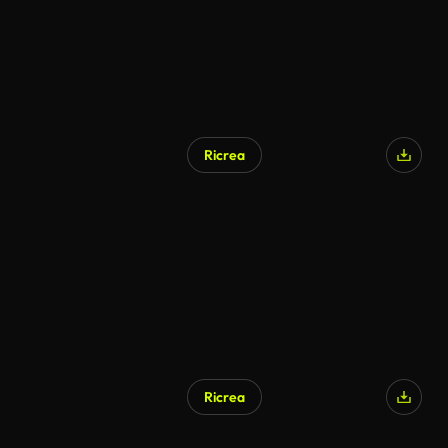
Ricrea
Generato da IA
Ricrea
Generato da IA