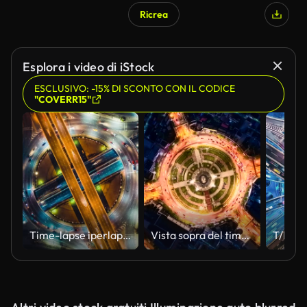
Ricrea
Generato da IA
Esplora i video di iStock
ESCLUSIVO: -15% DI SCONTO CON IL CODICE
"COVERR15"
Time-lapse iperlapse in alto del traffico automobilistico alla rotatoria circolare, drone UHD 4K zoom indietro colpo aereo. Trasporto terrestre, paesaggio urbano o concetto avanzato di tecnologia dei trasporti
Vista sopra del timelapse del traffico futuristico