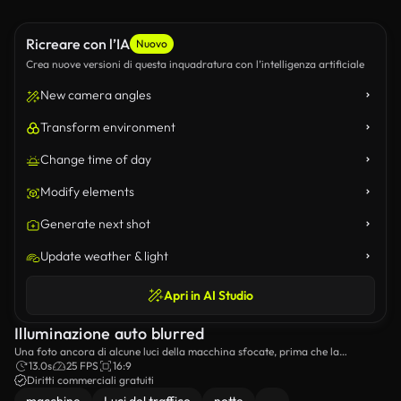
Ricreare con l’IA
Nuovo
Crea nuove versioni di questa inquadratura con l’intelligenza artificiale
New camera angles
Transform environment
Change time of day
Modify elements
Generate next shot
Update weather & light
Apri in AI Studio
Illuminazione auto blurred
Una foto ancora di alcune luci della macchina sfocate, prima che la
fotocamera si rifocusi per mostrare le luci più chiaramente.
13.0s
25 FPS
16:9
Diritti commerciali gratuiti