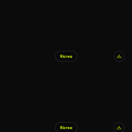
Ricrea
Generato da IA
Ricrea