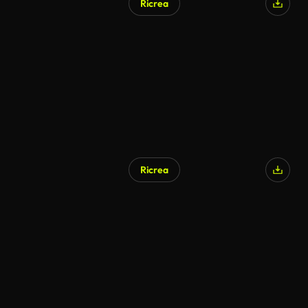
Ricrea
Ricrea