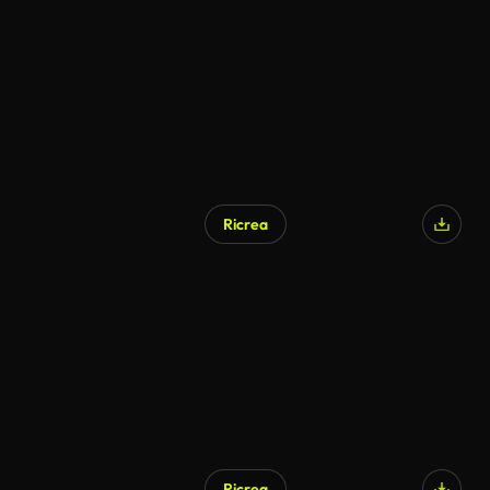
Ricrea
Generato da IA
Ricrea