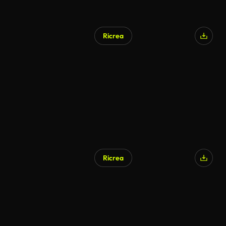
Ricrea
Ricrea