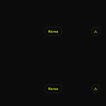
Ricrea
Ricrea
Generato da IA