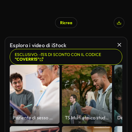
Ricrea
Esplora i video di iStock
ESCLUSIVO: -15% DI SCONTO CON IL CODICE
"COVERR15"
Paziente di sesso maschile che si sottopone a un controllo medico annuale con un medico caucasico anziano, all'ordinazione
TS Multi etnico studente maschio sms mentre cammina attraverso un parco