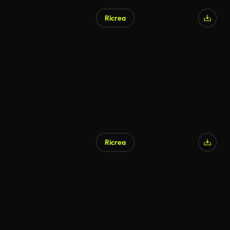
Ricrea
Generato da IA
Ricrea