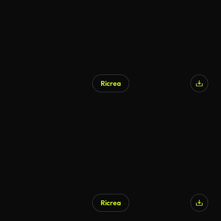
Ricrea
Generato da IA
Ricrea