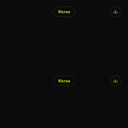
Ricrea
Ricrea