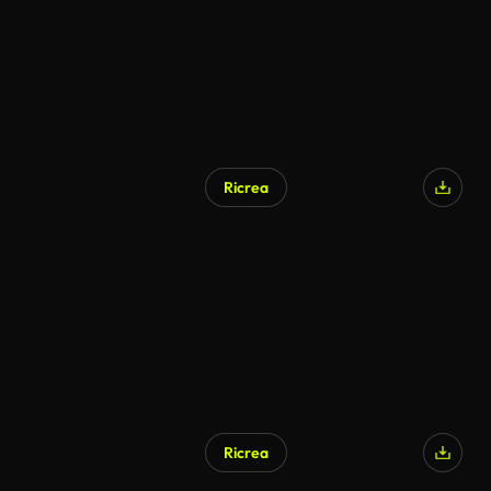
Ricrea
Generato da IA
Ricrea