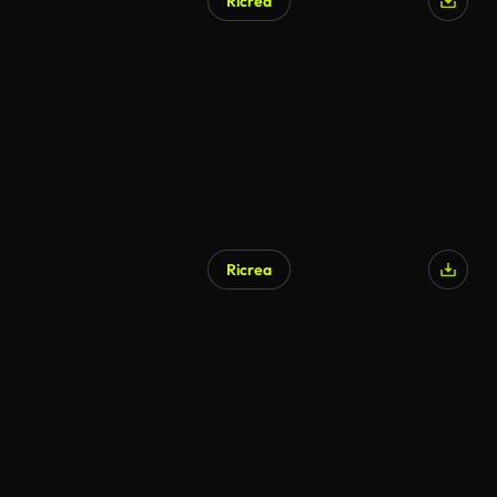
Ricrea
Generato da IA
Ricrea