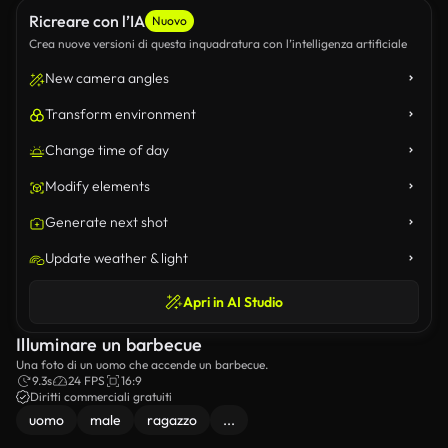
Ricreare con l’IA
Nuovo
Crea nuove versioni di questa inquadratura con l’intelligenza artificiale
New camera angles
Transform environment
Change time of day
Modify elements
Generate next shot
Update weather & light
Apri in AI Studio
Illuminare un barbecue
Una foto di un uomo che accende un barbecue.
9.3s
24 FPS
16:9
Diritti commerciali gratuiti
uomo
male
ragazzo
...