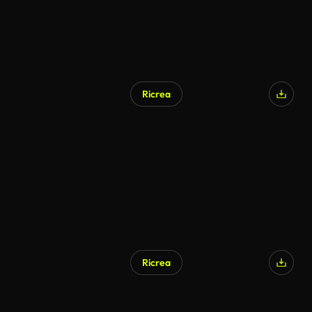
Ricrea
Ricrea