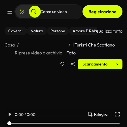
Registrazione
Visualizza tutto
Coverr+
Natura
Persone
Amore E Relazioni
Il Fitnes
Casa
I Turisti Che Scattano
Riprese video d’archivio
Foto
Scaricamento
Ritaglia
0:00 / 0:00