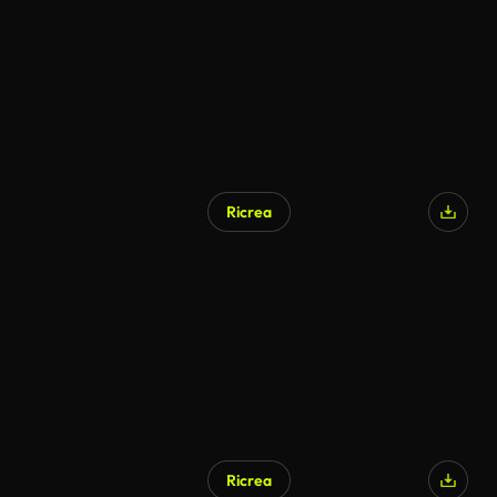
Ricrea
Ricrea