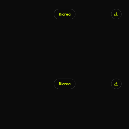
Ricrea
Ricrea