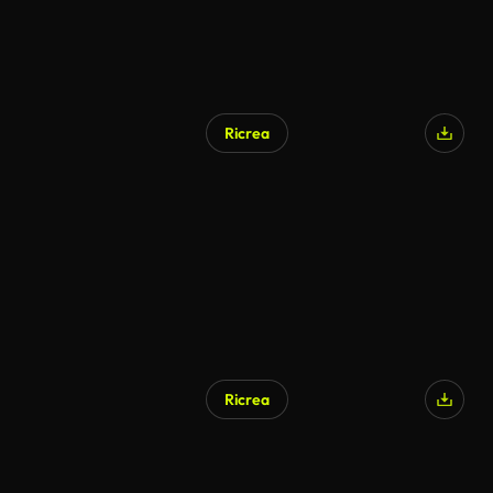
Ricrea
Ricrea