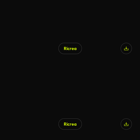
Ricrea
Ricrea