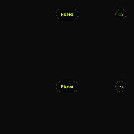
Ricrea
Generato da IA
Ricrea