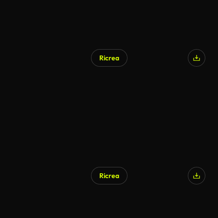
Ricrea
Ricrea