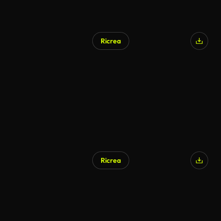
Ricrea
Ricrea