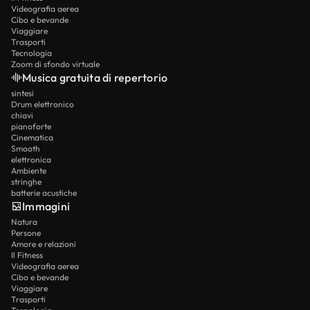
Videografia aerea
Cibo e bevande
Viaggiare
Trasporti
Tecnologia
Zoom di sfondo virtuale
Musica gratuita di repertorio
sintesi
Drum elettronico
chiavi
pianoforte
Cinematica
Smooth
elettronica
Ambiente
stringhe
batterie acustiche
Immagini
Natura
Persone
Amore e relazioni
Il Fitness
Videografia aerea
Cibo e bevande
Viaggiare
Trasporti