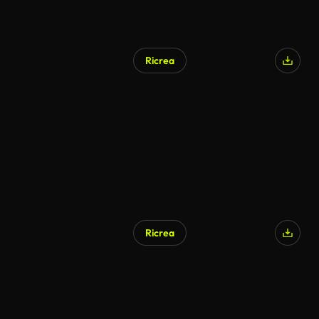
Ricrea
Ricrea