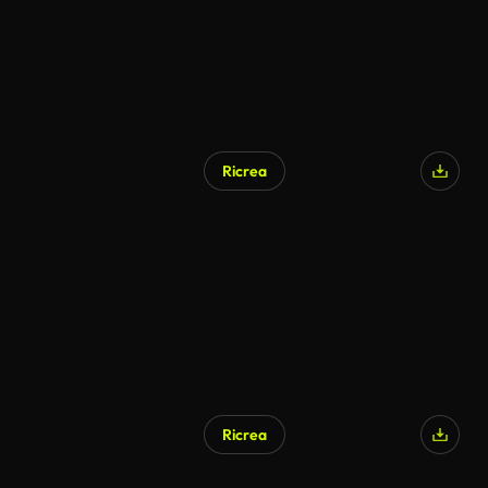
Ricrea
Ricrea