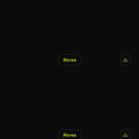
Ricrea
Ricrea