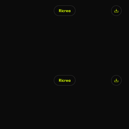
Ricrea
Generato da IA
Ricrea