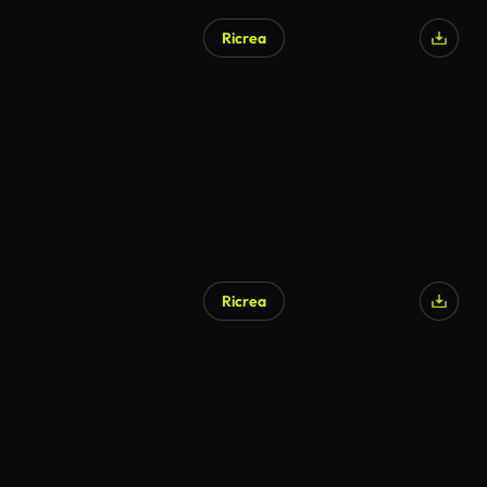
Ricrea
Ricrea
Generato da IA