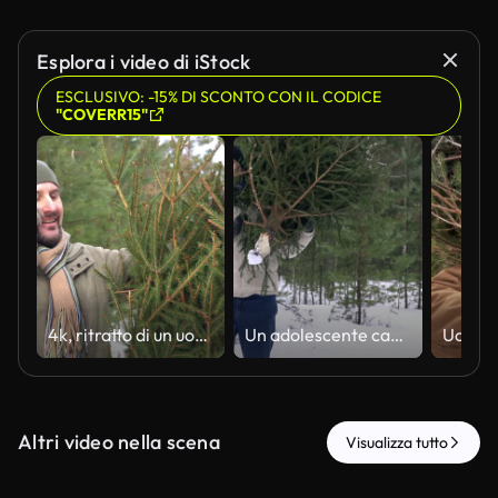
Esplora i video di iStock
ESCLUSIVO: -15% DI SCONTO CON IL CODICE
"COVERR15"
4k, ritratto di un uomo felice barbuto che si congratula e accetta gli auguri di Capodanno sul suo smartphone mentre si trova nella foresta e tiene in mano un albero di Natale
Un adolescente caucasico porta un abete dalla foresta. rallentatore.
Altri video nella scena
Visualizza tutto