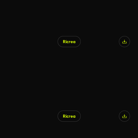
Ricrea
Ricrea
Generato da IA