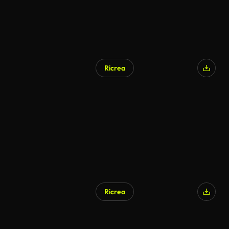
Ricrea
Ricrea
Generato da IA