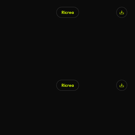
Ricrea
Ricrea