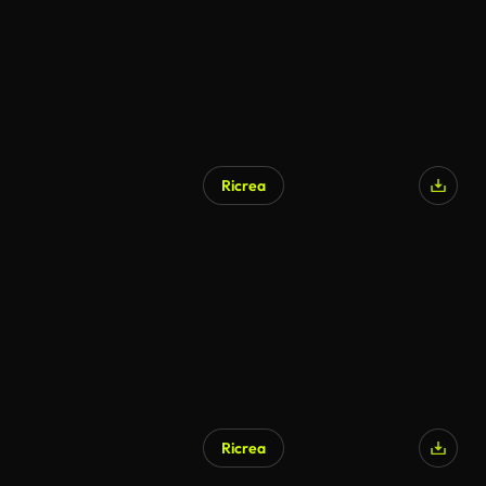
Ricrea
Ricrea