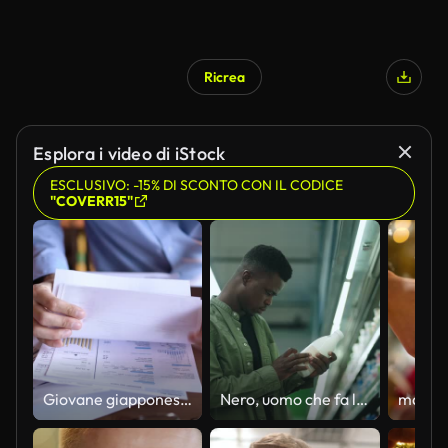
Ricrea
Esplora i video di iStock
ESCLUSIVO: -15% DI SCONTO CON IL CODICE
"COVERR15"
Giovane giapponese che paga le bollette online
Nero, uomo che fa la spesa, raccoglie prodotti lattiero-caseari e sorride felice al supermercato