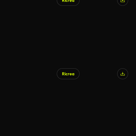
Ricrea
Ricrea