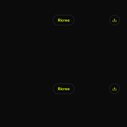
Ricrea
Ricrea