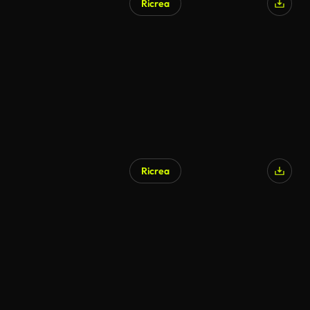
Ricrea
Ricrea