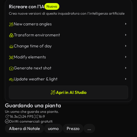
Ricreare con l’IA
Nuovo
Crea nuove versioni di questa inquadratura con l’intelligenza artificiale
New camera angles
Transform environment
Change time of day
Modify elements
Generate next shot
Update weather & light
Apri in AI Studio
Guardando una pianta
Un uomo che guarda una pianta.
16.3s
24 FPS
16:9
Diritti commerciali gratuiti
Albero di Natale
uomo
Prezzo
...