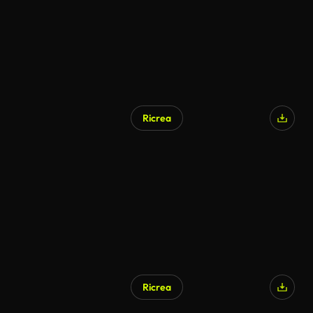
Ricrea
Generato da IA
Ricrea